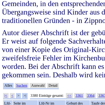
Gemeinden, in den entsprechende
Übergangsweise sind Kinder aus 
traditionellen Gründen - in Zippn
Autor dieser Abschrift ist der geb
Er weist auf folgende Sachverhalte
von einer Kopie des Original-Kirc
zweifelsfreie Fehler im Kirchenbuc
worden. Bei der Abschrift kann e
gekommen sein. Deshalb wird kein
Alles
Suchen
Auswahl
Detail
|<
<
>
>|
3380 Einträge gesamt:
<<
3361
3364
336
Lfd-
Seite im
Lfd-Nr im
Geburt des
Taufe de