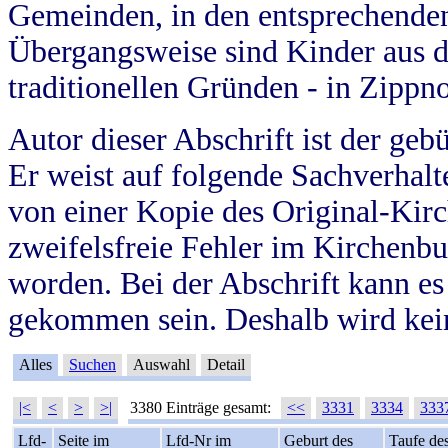
Gemeinden, in den entsprechende
Übergangsweise sind Kinder aus 
traditionellen Gründen - in Zippn
Autor dieser Abschrift ist der geb
Er weist auf folgende Sachverhalte
von einer Kopie des Original-Kirc
zweifelsfreie Fehler im Kirchenbuc
worden. Bei der Abschrift kann e
gekommen sein. Deshalb wird kein
Alles
Suchen
Auswahl
Detail
|<
<
>
>|
3380 Einträge gesamt:
<<
3331
3334
333
Lfd-
Seite im
Lfd-Nr im
Geburt des
Taufe de