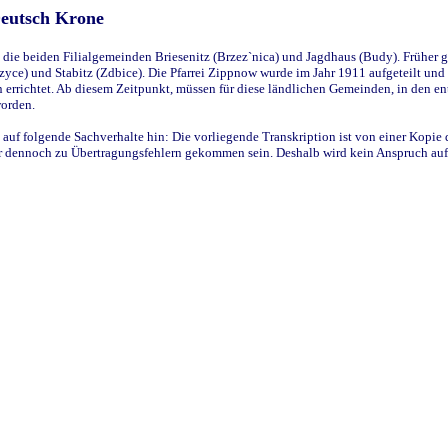
Deutsch Krone
ie beiden Filialgemeinden Briesenitz (Brzez`nica) und Jagdhaus (Budy). Früher g
yce) und Stabitz (Zdbice). Die Pfarrei Zippnow wurde im Jahr 1911 aufgeteilt und e
en errichtet. Ab diesem Zeitpunkt, müssen für diese ländlichen Gemeinden, in den
worden.
 auf folgende Sachverhalte hin: Die vorliegende Transkription ist von einer Kopie 
aber dennoch zu Übertragungsfehlern gekommen sein. Deshalb wird kein Anspruch auf 