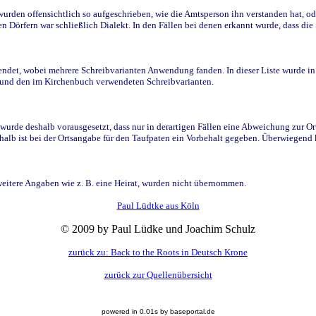
den offensichtlich so aufgeschrieben, wie die Amtsperson ihn verstanden hat, ode
n Dörfern war schließlich Dialekt. In den Fällen bei denen erkannt wurde, dass di
t, wobei mehrere Schreibvarianten Anwendung fanden. In dieser Liste wurde in de
n und den im Kirchenbuch verwendeten Schreibvarianten.
wurde deshalb vorausgesetzt, dass nur in derartigen Fällen eine Abweichung zur O
eshalb ist bei der Ortsangabe für den Taufpaten ein Vorbehalt gegeben. Überwiegen
weitere Angaben wie z. B. eine Heirat, wurden nicht übernommen.
Paul Lüdtke aus Köln
© 2009 by Paul Lüdke und Joachim Schulz
zurück zu: Back to the Roots in Deutsch Krone
zurück zur Quellenübersicht
powered in 0.01s by baseportal.de