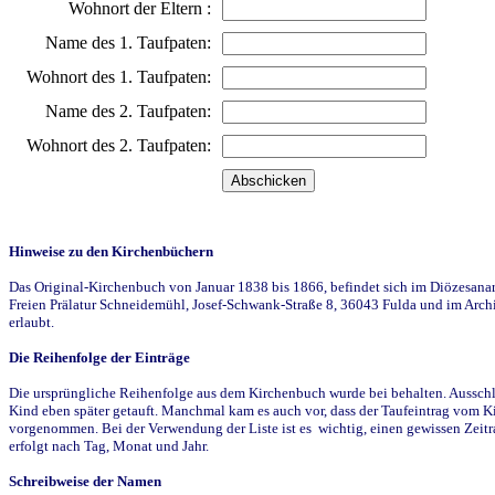
Wohnort der Eltern :
Name des 1. Taufpaten:
Wohnort des 1. Taufpaten:
Name des 2. Taufpaten:
Wohnort des 2. Taufpaten:
Hinweise zu den Kirchenbüchern
Das Original-Kirchenbuch von Januar 1838 bis 1866, befindet sich im Diözesanarch
Freien Prälatur Schneidemühl, Josef-Schwank-Straße 8, 36043 Fulda und im Archi
erlaubt.
Die Reihenfolge der Einträge
Die ursprüngliche Reihenfolge aus dem Kirchenbuch wurde bei behalten. Ausschla
Kind eben später getauft. Manchmal kam es auch vor, dass der Taufeintrag vom Ki
vorgenommen. Bei der Verwendung der Liste ist es wichtig, einen gewissen Zeit
erfolgt nach Tag, Monat und Jahr.
Schreibweise der Namen