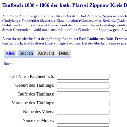
Taufbuch 1838 - 1866 der kath. Pfarrei Zippnow Kreis 
Zur Pfarrei Zippnow gehörten bis 1945 außer dem Dorf Zippnow (Sypnywo) noch d
(Dudylany), Freudenfier (Szwecja), Klawittersdorf (Glowaczewo), Rederitz (Nadarz
Stabitz und ein Lokalvikariat Rederitz mit der Tochterkirche in Doderlage wurd
diesen Gemeinden - wohl noch aus traditionellen Gründen - in Zippnow getauft 
Autor dieser Abschrift ist der gebürtige Rederitzer
Paul Lüdtke
aus Köln. Er weist
Kirchenbuch, sind in dieser Liste korrigiert worden. Bei der Abschrift kann es 
Alles
Suchen
Auswahl
Detail
Suche:
Lfd-Nr im Kirchenbuch:
Geburt des Täuflings:
Taufe des Täuflings:
Vorname des Täuflings:
Name des Vaters:
Name der Mutter: