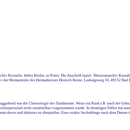
iv Koszalin, früher Köslin, in Polen. Die Anschrift lautet: Diözesanarchiv Koszal
v der Heimatstube des Heimatkreises Deutsch Krone, Ludwigsweg 10, 49152 Bad Ess
ggebend war die Chronologie des Taufdatums. Wenn ein Kind z.B. nach der Geburt 
rchenpersonal nicht unmittelbar vorgenommen wurde. In derartigen Fällen hat man d
raum davor und dahinter zu überprüfen. Eine exakte Suchabfrage nach dem Datum i