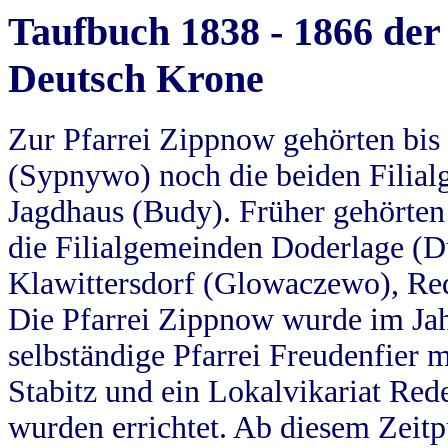
Taufbuch 1838 - 1866 der
Deutsch Krone
Zur Pfarrei Zippnow gehörten bi
(Sypnywo) noch die beiden Filial
Jagdhaus (Budy). Früher gehörten 
die Filialgemeinden Doderlage (D
Klawittersdorf (Glowaczewo), Red
Die Pfarrei Zippnow wurde im Jah
selbständige Pfarrei Freudenfier m
Stabitz und ein Lokalvikariat Red
wurden errichtet. Ab diesem Zeitp