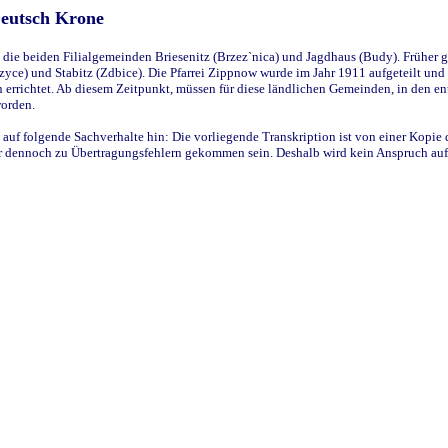
Deutsch Krone
ie beiden Filialgemeinden Briesenitz (Brzez`nica) und Jagdhaus (Budy). Früher g
yce) und Stabitz (Zdbice). Die Pfarrei Zippnow wurde im Jahr 1911 aufgeteilt und e
en errichtet. Ab diesem Zeitpunkt, müssen für diese ländlichen Gemeinden, in den
worden.
 auf folgende Sachverhalte hin: Die vorliegende Transkription ist von einer Kopie 
aber dennoch zu Übertragungsfehlern gekommen sein. Deshalb wird kein Anspruch auf 