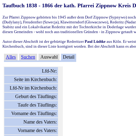
Taufbuch 1838 - 1866 der kath. Pfarrei Zippnow Kreis 
Zur Pfarrei Zippnow gehörten bis 1945 außer dem Dorf Zippnow (Sypnywo) noch d
(Dudylany), Freudenfier (Szwecja), Klawittersdorf (Glowaczewo), Rederitz (Nadarz
Stabitz und ein Lokalvikariat Rederitz mit der Tochterkirche in Doderlage wurd
diesen Gemeinden - wohl noch aus traditionellen Gründen - in Zippnow getauft 
Autor dieser Abschrift ist der gebürtige Rederitzer
Paul Lüdtke
aus Köln. Er weist
Kirchenbuch, sind in dieser Liste korrigiert worden. Bei der Abschrift kann es 
Alles
Suchen
Auswahl
Detail
Lfd-Nr:
Seite im Kirchenbuch:
Lfd-Nr im Kirchenbuch:
Geburt des Täuflings:
Taufe des Täuflings:
Vorname des Täuflings:
Name des Vaters:
Vorname des Vaters: