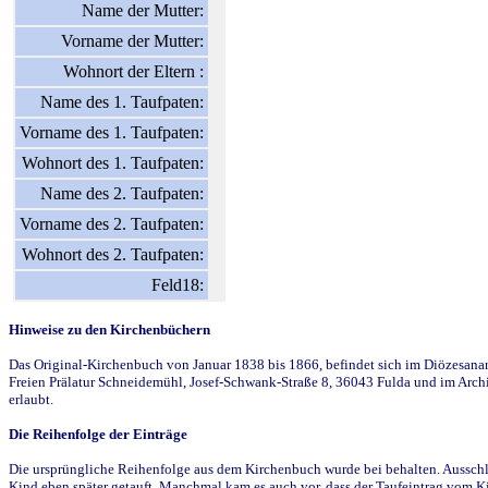
Name der Mutter:
Vorname der Mutter:
Wohnort der Eltern :
Name des 1. Taufpaten:
Vorname des 1. Taufpaten:
Wohnort des 1. Taufpaten:
Name des 2. Taufpaten:
Vorname des 2. Taufpaten:
Wohnort des 2. Taufpaten:
Feld18:
Hinweise zu den Kirchenbüchern
Das Original-Kirchenbuch von Januar 1838 bis 1866, befindet sich im Diözesanarch
Freien Prälatur Schneidemühl, Josef-Schwank-Straße 8, 36043 Fulda und im Archi
erlaubt.
Die Reihenfolge der Einträge
Die ursprüngliche Reihenfolge aus dem Kirchenbuch wurde bei behalten. Ausschla
Kind eben später getauft. Manchmal kam es auch vor, dass der Taufeintrag vom Ki