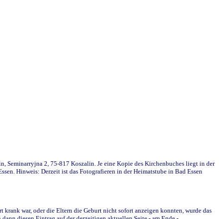
in, Seminarryjna 2, 75-817 Koszalin. Je eine Kopie des Kirchenbuches liegt in der
en. Hinweis: Derzeit ist das Fotografieren in der Heimatstube in Bad Essen
krank war, oder die Eltern die Geburt nicht sofort anzeigen konnten, wurde das
ann diesen Eintrag auf der derzeitigen aktuellen Seite - am Ende -