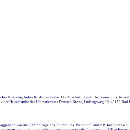
iv Koszalin, früher Köslin, in Polen. Die Anschrift lautet: Diözesanarchiv Koszal
v der Heimatstube des Heimatkreises Deutsch Krone, Ludwigsweg 10, 49152 Bad Ess
ggebend war die Chronologie des Taufdatums. Wenn ein Kind z.B. nach der Geburt 
rchenpersonal nicht unmittelbar vorgenommen wurde. In derartigen Fällen hat man d