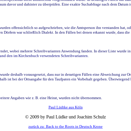
raum davor und dahinter zu überprüfen. Eine exakte Suchabfrage nach dem Datum i
den offensichtlich so aufgeschrieben, wie die Amtsperson ihn verstanden hat, ode
n Dörfern war schließlich Dialekt. In den Fällen bei denen erkannt wurde, dass di
t, wobei mehrere Schreibvarianten Anwendung fanden. In dieser Liste wurde in de
n und den im Kirchenbuch verwendeten Schreibvarianten.
wurde deshalb vorausgesetzt, dass nur in derartigen Fällen eine Abweichung zur O
eshalb ist bei der Ortsangabe für den Taufpaten ein Vorbehalt gegeben. Überwiegen
weitere Angaben wie z. B. eine Heirat, wurden nicht übernommen.
Paul Lüdtke aus Köln
© 2009 by Paul Lüdke und Joachim Schulz
zurück zu: Back to the Roots in Deutsch Krone