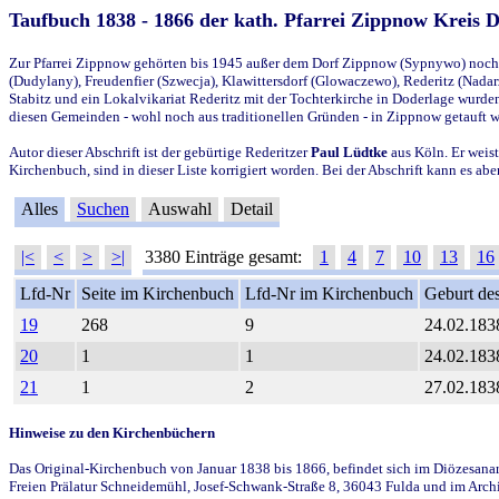
Taufbuch 1838 - 1866 der kath. Pfarrei Zippnow Kreis 
Zur Pfarrei Zippnow gehörten bis 1945 außer dem Dorf Zippnow (Sypnywo) noch d
(Dudylany), Freudenfier (Szwecja), Klawittersdorf (Glowaczewo), Rederitz (Nadarz
Stabitz und ein Lokalvikariat Rederitz mit der Tochterkirche in Doderlage wurd
diesen Gemeinden - wohl noch aus traditionellen Gründen - in Zippnow getauft 
Autor dieser Abschrift ist der gebürtige Rederitzer
Paul Lüdtke
aus Köln. Er weist
Kirchenbuch, sind in dieser Liste korrigiert worden. Bei der Abschrift kann es 
Alles
Suchen
Auswahl
Detail
|<
<
>
>|
3380 Einträge gesamt:
1
4
7
10
13
16
Lfd-Nr
Seite im Kirchenbuch
Lfd-Nr im Kirchenbuch
Geburt des
19
268
9
24.02.183
20
1
1
24.02.183
21
1
2
27.02.183
Hinweise zu den Kirchenbüchern
Das Original-Kirchenbuch von Januar 1838 bis 1866, befindet sich im Diözesanarch
Freien Prälatur Schneidemühl, Josef-Schwank-Straße 8, 36043 Fulda und im Archi