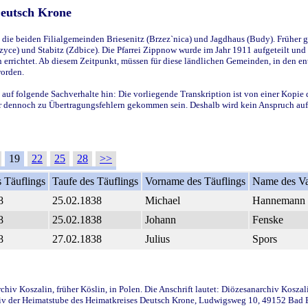
Deutsch Krone
ie beiden Filialgemeinden Briesenitz (Brzez`nica) und Jagdhaus (Budy). Früher g
yce) und Stabitz (Zdbice). Die Pfarrei Zippnow wurde im Jahr 1911 aufgeteilt und e
en errichtet. Ab diesem Zeitpunkt, müssen für diese ländlichen Gemeinden, in den
worden.
 auf folgende Sachverhalte hin: Die vorliegende Transkription ist von einer Kopie 
aber dennoch zu Übertragungsfehlern gekommen sein. Deshalb wird kein Anspruch auf 
19
22
25
28
>>
 Täuflings
Taufe des Täuflings
Vorname des Täuflings
Name des Va
8
25.02.1838
Michael
Hannemann
8
25.02.1838
Johann
Fenske
8
27.02.1838
Julius
Spors
iv Koszalin, früher Köslin, in Polen. Die Anschrift lautet: Diözesanarchiv Koszal
v der Heimatstube des Heimatkreises Deutsch Krone, Ludwigsweg 10, 49152 Bad Ess