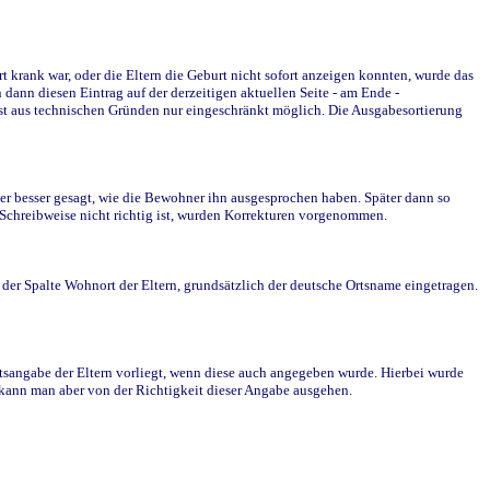
krank war, oder die Eltern die Geburt nicht sofort anzeigen konnten, wurde das
ann diesen Eintrag auf der derzeitigen aktuellen Seite - am Ende -
st aus technischen Gründen nur eingeschränkt möglich. Die Ausgabesortierung
r besser gesagt, wie die Bewohner ihn ausgesprochen haben. Später dann so
e Schreibweise nicht richtig ist, wurden Korrekturen vorgenommen.
r Spalte Wohnort der Eltern, grundsätzlich der deutsche Ortsname eingetragen.
rtsangabe der Eltern vorliegt, wenn diese auch angegeben wurde. Hierbei wurde
d kann man aber von der Richtigkeit dieser Angabe ausgehen.