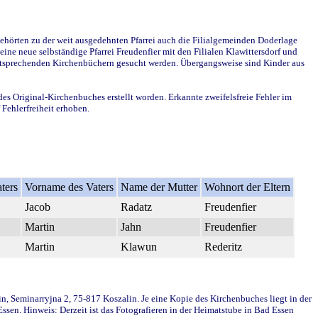
ehörten zu der weit ausgedehnten Pfarrei auch die Filialgemeinden Doderlage
ine neue selbständige Pfarrei Freudenfier mit den Filialen Klawittersdorf und
 entsprechenden Kirchenbüchern gesucht werden. Übergangsweise sind Kinder aus
des Original-Kirchenbuches erstellt worden. Erkannte zweifelsfreie Fehler im
Fehlerfreiheit erhoben.
ters
Vorname des Vaters
Name der Mutter
Wohnort der Eltern
Jacob
Radatz
Freudenfier
Martin
Jahn
Freudenfier
Martin
Klawun
Rederitz
in, Seminarryjna 2, 75-817 Koszalin. Je eine Kopie des Kirchenbuches liegt in der
en. Hinweis: Derzeit ist das Fotografieren in der Heimatstube in Bad Essen