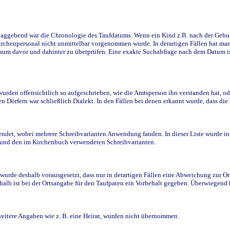
ggebend war die Chronologie des Taufdatums. Wenn ein Kind z.B. nach der Geburt 
rchenpersonal nicht unmittelbar vorgenommen wurde. In derartigen Fällen hat man d
raum davor und dahinter zu überprüfen. Eine exakte Suchabfrage nach dem Datum i
den offensichtlich so aufgeschrieben, wie die Amtsperson ihn verstanden hat, ode
n Dörfern war schließlich Dialekt. In den Fällen bei denen erkannt wurde, dass di
t, wobei mehrere Schreibvarianten Anwendung fanden. In dieser Liste wurde in de
n und den im Kirchenbuch verwendeten Schreibvarianten.
wurde deshalb vorausgesetzt, dass nur in derartigen Fällen eine Abweichung zur O
eshalb ist bei der Ortsangabe für den Taufpaten ein Vorbehalt gegeben. Überwiegen
weitere Angaben wie z. B. eine Heirat, wurden nicht übernommen.