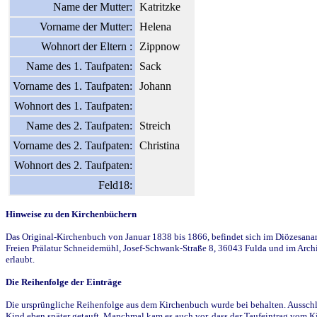
Name der Mutter:
Katritzke
Vorname der Mutter:
Helena
Wohnort der Eltern :
Zippnow
Name des 1. Taufpaten:
Sack
Vorname des 1. Taufpaten:
Johann
Wohnort des 1. Taufpaten:
Name des 2. Taufpaten:
Streich
Vorname des 2. Taufpaten:
Christina
Wohnort des 2. Taufpaten:
Feld18:
Hinweise zu den Kirchenbüchern
Das Original-Kirchenbuch von Januar 1838 bis 1866, befindet sich im Diözesanarch
Freien Prälatur Schneidemühl, Josef-Schwank-Straße 8, 36043 Fulda und im Archi
erlaubt.
Die Reihenfolge der Einträge
Die ursprüngliche Reihenfolge aus dem Kirchenbuch wurde bei behalten. Ausschla
Kind eben später getauft. Manchmal kam es auch vor, dass der Taufeintrag vom Ki