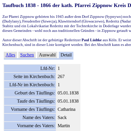
Taufbuch 1838 - 1866 der kath. Pfarrei Zippnow Kreis 
Zur Pfarrei Zippnow gehörten bis 1945 außer dem Dorf Zippnow (Sypnywo) noch d
(Dudylany), Freudenfier (Szwecja), Klawittersdorf (Glowaczewo), Rederitz (Nadarz
Stabitz und ein Lokalvikariat Rederitz mit der Tochterkirche in Doderlage wurd
diesen Gemeinden - wohl noch aus traditionellen Gründen - in Zippnow getauft 
Autor dieser Abschrift ist der gebürtige Rederitzer
Paul Lüdtke
aus Köln. Er weist
Kirchenbuch, sind in dieser Liste korrigiert worden. Bei der Abschrift kann es 
Alles
Suchen
Auswahl
Detail
Lfd-Nr:
1
Seite im Kirchenbuch:
267
Lfd-Nr im Kirchenbuch:
1
Geburt des Täuflings:
05.01.1838
Taufe des Täuflings:
05.01.1838
Vorname des Täuflings:
Catharina
Name des Vaters:
Sack
Vorname des Vaters:
Martin