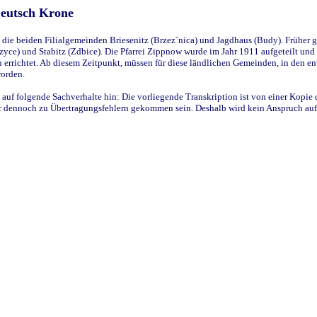
Deutsch Krone
ie beiden Filialgemeinden Briesenitz (Brzez`nica) und Jagdhaus (Budy). Früher g
yce) und Stabitz (Zdbice). Die Pfarrei Zippnow wurde im Jahr 1911 aufgeteilt und e
en errichtet. Ab diesem Zeitpunkt, müssen für diese ländlichen Gemeinden, in den
worden.
 auf folgende Sachverhalte hin: Die vorliegende Transkription ist von einer Kopie 
aber dennoch zu Übertragungsfehlern gekommen sein. Deshalb wird kein Anspruch auf 