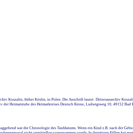
iv Koszalin, früher Köslin, in Polen. Die Anschrift lautet: Diözesanarchiv Koszal
v der Heimatstube des Heimatkreises Deutsch Krone, Ludwigsweg 10, 49152 Bad Ess
ggebend war die Chronologie des Taufdatums. Wenn ein Kind z.B. nach der Geburt 
rchenpersonal nicht unmittelbar vorgenommen wurde. In derartigen Fällen hat man d