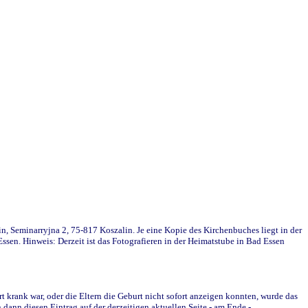
in, Seminarryjna 2, 75-817 Koszalin. Je eine Kopie des Kirchenbuches liegt in der
en. Hinweis: Derzeit ist das Fotografieren in der Heimatstube in Bad Essen
krank war, oder die Eltern die Geburt nicht sofort anzeigen konnten, wurde das
ann diesen Eintrag auf der derzeitigen aktuellen Seite - am Ende -