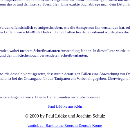
raum davor und dahinter zu überprüfen. Eine exakte Suchabfrage nach dem Datum i
den offensichtlich so aufgeschrieben, wie die Amtsperson ihn verstanden hat, ode
n Dörfern war schließlich Dialekt. In den Fällen bei denen erkannt wurde, dass di
t, wobei mehrere Schreibvarianten Anwendung fanden. In dieser Liste wurde in de
n und den im Kirchenbuch verwendeten Schreibvarianten.
wurde deshalb vorausgesetzt, dass nur in derartigen Fällen eine Abweichung zur O
eshalb ist bei der Ortsangabe für den Taufpaten ein Vorbehalt gegeben. Überwiegen
weitere Angaben wie z. B. eine Heirat, wurden nicht übernommen.
Paul Lüdtke aus Köln
© 2009 by Paul Lüdke und Joachim Schulz
zurück zu: Back to the Roots in Deutsch Krone