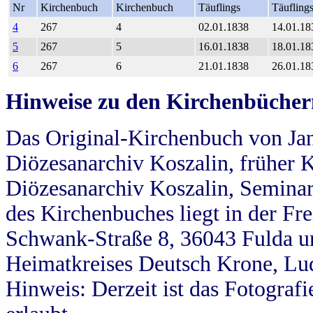
Nr
Kirchenbuch
Kirchenbuch
Täuflings
Täufling
4
267
4
02.01.1838
14.01.18
5
267
5
16.01.1838
18.01.18
6
267
6
21.01.1838
26.01.18
Hinweise zu den Kirchenbücher
Das Original-Kirchenbuch von Jan
Diözesanarchiv Koszalin, früher Kö
Diözesanarchiv Koszalin, Seminar
des Kirchenbuches liegt in der Fr
Schwank-Straße 8, 36043 Fulda u
Heimatkreises Deutsch Krone, Lu
Hinweis: Derzeit ist das Fotograf