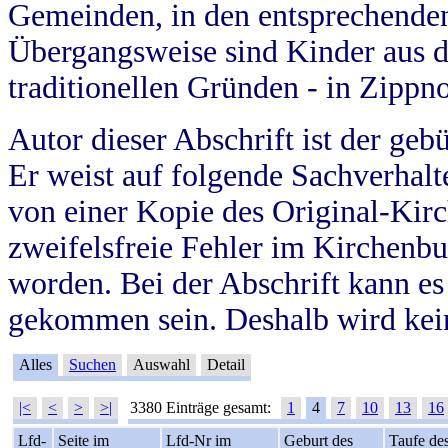
Gemeinden, in den entsprechende
Übergangsweise sind Kinder aus 
traditionellen Gründen - in Zippn
Autor dieser Abschrift ist der geb
Er weist auf folgende Sachverhalte
von einer Kopie des Original-Kirc
zweifelsfreie Fehler im Kirchenbuc
worden. Bei der Abschrift kann e
gekommen sein. Deshalb wird kein
Alles
Suchen
Auswahl
Detail
|<
<
>
>|
3380 Einträge gesamt:
1
4
7
10
13
16
Lfd-
Seite im
Lfd-Nr im
Geburt des
Taufe de