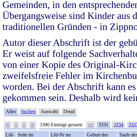
Gemeinden, in den entsprechende
Übergangsweise sind Kinder aus 
traditionellen Gründen - in Zippn
Autor dieser Abschrift ist der geb
Er weist auf folgende Sachverhalte
von einer Kopie des Original-Kirc
zweifelsfreie Fehler im Kirchenbuc
worden. Bei der Abschrift kann e
gekommen sein. Deshalb wird kein
Alles
Suchen
Auswahl
Detail
|<
<
>
>|
3380 Einträge gesamt:
<<
3331
3334
333
Lfd-
Seite im
Lfd-Nr im
Geburt des
Taufe de