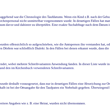
ggebend war die Chronologie des Taufdatums. Wenn ein Kind z.B. nach der Geburt 
rchenpersonal nicht unmittelbar vorgenommen wurde. In derartigen Fällen hat man d
raum davor und dahinter zu überprüfen. Eine exakte Suchabfrage nach dem Datum i
den offensichtlich so aufgeschrieben, wie die Amtsperson ihn verstanden hat, ode
n Dörfern war schließlich Dialekt. In den Fällen bei denen erkannt wurde, dass di
t, wobei mehrere Schreibvarianten Anwendung fanden. In dieser Liste wurde in de
n und den im Kirchenbuch verwendeten Schreibvarianten.
wurde deshalb vorausgesetzt, dass nur in derartigen Fällen eine Abweichung zur O
eshalb ist bei der Ortsangabe für den Taufpaten ein Vorbehalt gegeben. Überwiegen
weitere Angaben wie z. B. eine Heirat, wurden nicht übernommen.