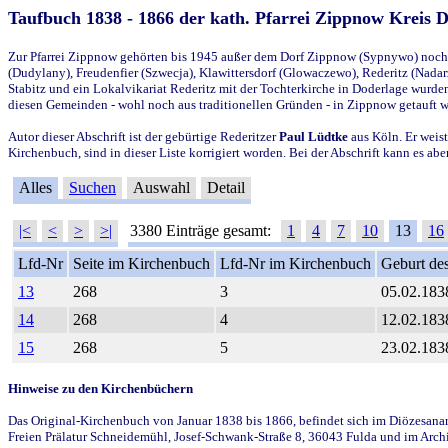
Taufbuch 1838 - 1866 der kath. Pfarrei Zippnow Kreis 
Zur Pfarrei Zippnow gehörten bis 1945 außer dem Dorf Zippnow (Sypnywo) noch d
(Dudylany), Freudenfier (Szwecja), Klawittersdorf (Glowaczewo), Rederitz (Nadarz
Stabitz und ein Lokalvikariat Rederitz mit der Tochterkirche in Doderlage wurd
diesen Gemeinden - wohl noch aus traditionellen Gründen - in Zippnow getauft 
Autor dieser Abschrift ist der gebürtige Rederitzer
Paul Lüdtke
aus Köln. Er weist
Kirchenbuch, sind in dieser Liste korrigiert worden. Bei der Abschrift kann es 
Alles
Suchen
Auswahl
Detail
|<
<
>
>|
3380 Einträge gesamt:
1
4
7
10
13
16
Lfd-Nr
Seite im Kirchenbuch
Lfd-Nr im Kirchenbuch
Geburt des
13
268
3
05.02.183
14
268
4
12.02.183
15
268
5
23.02.183
Hinweise zu den Kirchenbüchern
Das Original-Kirchenbuch von Januar 1838 bis 1866, befindet sich im Diözesanarch
Freien Prälatur Schneidemühl, Josef-Schwank-Straße 8, 36043 Fulda und im Archi