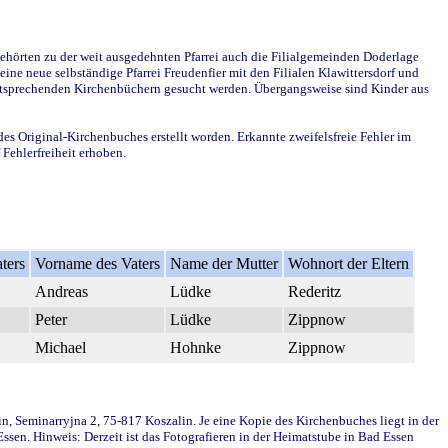
ehörten zu der weit ausgedehnten Pfarrei auch die Filialgemeinden Doderlage
ine neue selbständige Pfarrei Freudenfier mit den Filialen Klawittersdorf und
 entsprechenden Kirchenbüchern gesucht werden. Übergangsweise sind Kinder aus
des Original-Kirchenbuches erstellt worden. Erkannte zweifelsfreie Fehler im
Fehlerfreiheit erhoben.
ters
Vorname des Vaters
Name der Mutter
Wohnort der Eltern
Andreas
Lüdke
Rederitz
Peter
Lüdke
Zippnow
Michael
Hohnke
Zippnow
in, Seminarryjna 2, 75-817 Koszalin. Je eine Kopie des Kirchenbuches liegt in der
en. Hinweis: Derzeit ist das Fotografieren in der Heimatstube in Bad Essen