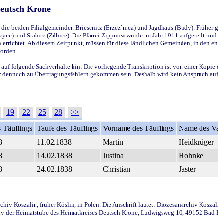
Deutsch Krone
ie beiden Filialgemeinden Briesenitz (Brzez`nica) und Jagdhaus (Budy). Früher g
yce) und Stabitz (Zdbice). Die Pfarrei Zippnow wurde im Jahr 1911 aufgeteilt und e
en errichtet. Ab diesem Zeitpunkt, müssen für diese ländlichen Gemeinden, in den
worden.
 auf folgende Sachverhalte hin: Die vorliegende Transkription ist von einer Kopie 
aber dennoch zu Übertragungsfehlern gekommen sein. Deshalb wird kein Anspruch auf 
19
22
25
28
>>
 Täuflings
Taufe des Täuflings
Vorname des Täuflings
Name des Va
8
11.02.1838
Martin
Heidkrüger
8
14.02.1838
Justina
Hohnke
8
24.02.1838
Christian
Jaster
iv Koszalin, früher Köslin, in Polen. Die Anschrift lautet: Diözesanarchiv Koszal
v der Heimatstube des Heimatkreises Deutsch Krone, Ludwigsweg 10, 49152 Bad Ess