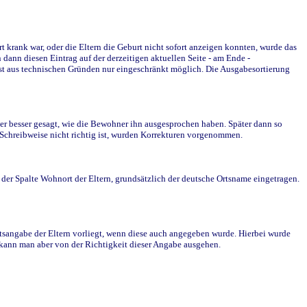
krank war, oder die Eltern die Geburt nicht sofort anzeigen konnten, wurde das
ann diesen Eintrag auf der derzeitigen aktuellen Seite - am Ende -
st aus technischen Gründen nur eingeschränkt möglich. Die Ausgabesortierung
r besser gesagt, wie die Bewohner ihn ausgesprochen haben. Später dann so
e Schreibweise nicht richtig ist, wurden Korrekturen vorgenommen.
r Spalte Wohnort der Eltern, grundsätzlich der deutsche Ortsname eingetragen.
rtsangabe der Eltern vorliegt, wenn diese auch angegeben wurde. Hierbei wurde
d kann man aber von der Richtigkeit dieser Angabe ausgehen.