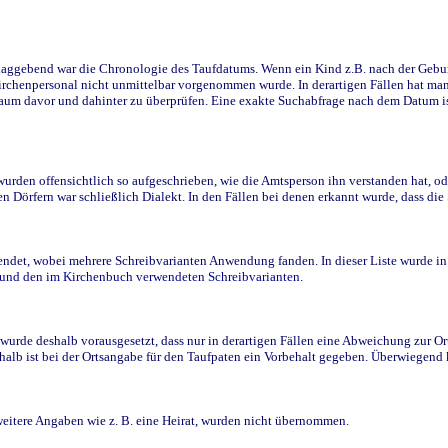
ggebend war die Chronologie des Taufdatums. Wenn ein Kind z.B. nach der Geburt 
rchenpersonal nicht unmittelbar vorgenommen wurde. In derartigen Fällen hat man d
raum davor und dahinter zu überprüfen. Eine exakte Suchabfrage nach dem Datum i
den offensichtlich so aufgeschrieben, wie die Amtsperson ihn verstanden hat, ode
n Dörfern war schließlich Dialekt. In den Fällen bei denen erkannt wurde, dass di
t, wobei mehrere Schreibvarianten Anwendung fanden. In dieser Liste wurde in de
n und den im Kirchenbuch verwendeten Schreibvarianten.
wurde deshalb vorausgesetzt, dass nur in derartigen Fällen eine Abweichung zur O
eshalb ist bei der Ortsangabe für den Taufpaten ein Vorbehalt gegeben. Überwiegen
weitere Angaben wie z. B. eine Heirat, wurden nicht übernommen.