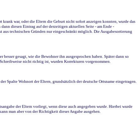
krank war, oder die Eltern die Geburt nicht sofort anzeigen konnten, wurde das
ann diesen Eintrag auf der derzeitigen aktuellen Seite - am Ende -
st aus technischen Gründen nur eingeschränkt möglich. Die Ausgabesortierung
r besser gesagt, wie die Bewohner ihn ausgesprochen haben. Später dann so
e Schreibweise nicht richtig ist, wurden Korrekturen vorgenommen.
r Spalte Wohnort der Eltern, grundsätzlich der deutsche Ortsname eingetragen.
rtsangabe der Eltern vorliegt, wenn diese auch angegeben wurde. Hierbei wurde
d kann man aber von der Richtigkeit dieser Angabe ausgehen.