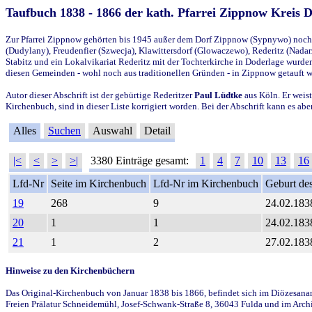
Taufbuch 1838 - 1866 der kath. Pfarrei Zippnow Kreis 
Zur Pfarrei Zippnow gehörten bis 1945 außer dem Dorf Zippnow (Sypnywo) noch d
(Dudylany), Freudenfier (Szwecja), Klawittersdorf (Glowaczewo), Rederitz (Nadarz
Stabitz und ein Lokalvikariat Rederitz mit der Tochterkirche in Doderlage wurd
diesen Gemeinden - wohl noch aus traditionellen Gründen - in Zippnow getauft 
Autor dieser Abschrift ist der gebürtige Rederitzer
Paul Lüdtke
aus Köln. Er weist
Kirchenbuch, sind in dieser Liste korrigiert worden. Bei der Abschrift kann es 
Alles
Suchen
Auswahl
Detail
|<
<
>
>|
3380 Einträge gesamt:
1
4
7
10
13
16
Lfd-Nr
Seite im Kirchenbuch
Lfd-Nr im Kirchenbuch
Geburt des
19
268
9
24.02.183
20
1
1
24.02.183
21
1
2
27.02.183
Hinweise zu den Kirchenbüchern
Das Original-Kirchenbuch von Januar 1838 bis 1866, befindet sich im Diözesanarch
Freien Prälatur Schneidemühl, Josef-Schwank-Straße 8, 36043 Fulda und im Archi