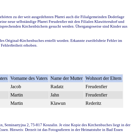
ehörten zu der weit ausgedehnten Pfarrei auch die Filialgemeinden Doderlage
ine neue selbständige Pfarrei Freudenfier mit den Filialen Klawittersdorf und
 entsprechenden Kirchenbüchern gesucht werden. Übergangsweise sind Kinder aus
des Original-Kirchenbuches erstellt worden. Erkannte zweifelsfreie Fehler im
Fehlerfreiheit erhoben.
ters
Vorname des Vaters
Name der Mutter
Wohnort der Eltern
Jacob
Radatz
Freudenfier
Martin
Jahn
Freudenfier
Martin
Klawun
Rederitz
in, Seminarryjna 2, 75-817 Koszalin. Je eine Kopie des Kirchenbuches liegt in der
en. Hinweis: Derzeit ist das Fotografieren in der Heimatstube in Bad Essen