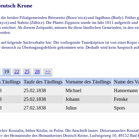
Deutsch Krone
ie beiden Filialgemeinden Briesenitz (Brzez`nica) und Jagdhaus (Budy). Früher g
yce) und Stabitz (Zdbice). Die Pfarrei Zippnow wurde im Jahr 1911 aufgeteilt und e
en errichtet. Ab diesem Zeitpunkt, müssen für diese ländlichen Gemeinden, in den
worden.
 auf folgende Sachverhalte hin: Die vorliegende Transkription ist von einer Kopie 
aber dennoch zu Übertragungsfehlern gekommen sein. Deshalb wird kein Anspruch auf 
19
22
25
28
>>
 Täuflings
Taufe des Täuflings
Vorname des Täuflings
Name des Va
8
25.02.1838
Michael
Hannemann
8
25.02.1838
Johann
Fenske
8
27.02.1838
Julius
Spors
iv Koszalin, früher Köslin, in Polen. Die Anschrift lautet: Diözesanarchiv Koszal
v der Heimatstube des Heimatkreises Deutsch Krone, Ludwigsweg 10, 49152 Bad Ess