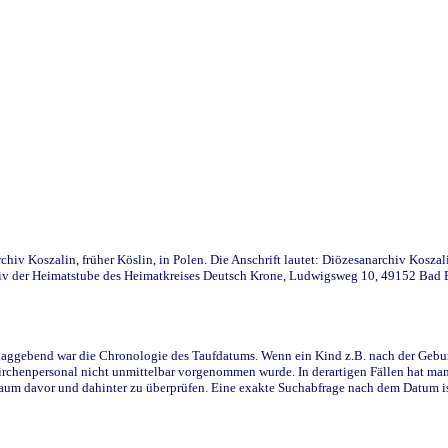
iv Koszalin, früher Köslin, in Polen. Die Anschrift lautet: Diözesanarchiv Koszal
v der Heimatstube des Heimatkreises Deutsch Krone, Ludwigsweg 10, 49152 Bad Ess
ggebend war die Chronologie des Taufdatums. Wenn ein Kind z.B. nach der Geburt 
rchenpersonal nicht unmittelbar vorgenommen wurde. In derartigen Fällen hat man d
raum davor und dahinter zu überprüfen. Eine exakte Suchabfrage nach dem Datum i