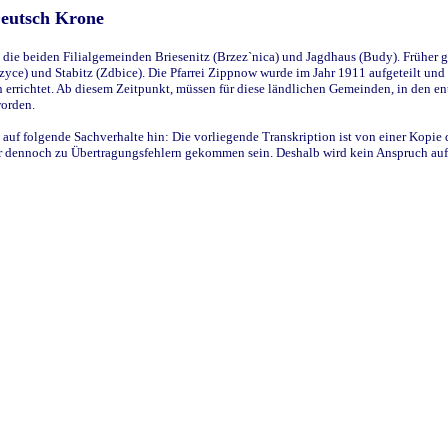
Deutsch Krone
ie beiden Filialgemeinden Briesenitz (Brzez`nica) und Jagdhaus (Budy). Früher g
yce) und Stabitz (Zdbice). Die Pfarrei Zippnow wurde im Jahr 1911 aufgeteilt und e
en errichtet. Ab diesem Zeitpunkt, müssen für diese ländlichen Gemeinden, in den
worden.
 auf folgende Sachverhalte hin: Die vorliegende Transkription ist von einer Kopie 
aber dennoch zu Übertragungsfehlern gekommen sein. Deshalb wird kein Anspruch auf 