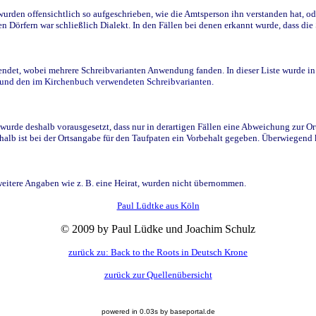
den offensichtlich so aufgeschrieben, wie die Amtsperson ihn verstanden hat, ode
n Dörfern war schließlich Dialekt. In den Fällen bei denen erkannt wurde, dass di
t, wobei mehrere Schreibvarianten Anwendung fanden. In dieser Liste wurde in de
n und den im Kirchenbuch verwendeten Schreibvarianten.
wurde deshalb vorausgesetzt, dass nur in derartigen Fällen eine Abweichung zur O
eshalb ist bei der Ortsangabe für den Taufpaten ein Vorbehalt gegeben. Überwiegen
weitere Angaben wie z. B. eine Heirat, wurden nicht übernommen.
Paul Lüdtke aus Köln
© 2009 by Paul Lüdke und Joachim Schulz
zurück zu: Back to the Roots in Deutsch Krone
zurück zur Quellenübersicht
powered in 0.03s by baseportal.de