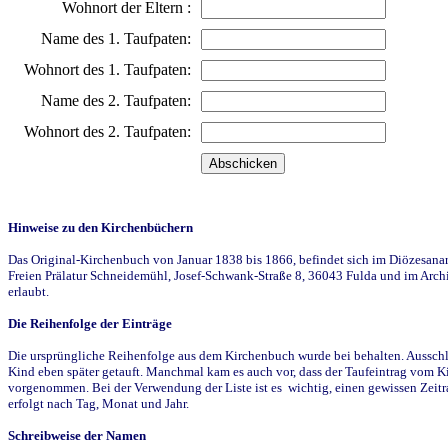
Wohnort der Eltern :
Name des 1. Taufpaten:
Wohnort des 1. Taufpaten:
Name des 2. Taufpaten:
Wohnort des 2. Taufpaten:
Hinweise zu den Kirchenbüchern
Das Original-Kirchenbuch von Januar 1838 bis 1866, befindet sich im Diözesanarch
Freien Prälatur Schneidemühl, Josef-Schwank-Straße 8, 36043 Fulda und im Archi
erlaubt.
Die Reihenfolge der Einträge
Die ursprüngliche Reihenfolge aus dem Kirchenbuch wurde bei behalten. Ausschla
Kind eben später getauft. Manchmal kam es auch vor, dass der Taufeintrag vom Ki
vorgenommen. Bei der Verwendung der Liste ist es wichtig, einen gewissen Zeit
erfolgt nach Tag, Monat und Jahr.
Schreibweise der Namen