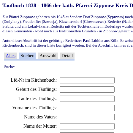
Taufbuch 1838 - 1866 der kath. Pfarrei Zippnow Kreis 
Zur Pfarrei Zippnow gehörten bis 1945 außer dem Dorf Zippnow (Sypnywo) noch d
(Dudylany), Freudenfier (Szwecja), Klawittersdorf (Glowaczewo), Rederitz (Nadarz
Stabitz und ein Lokalvikariat Rederitz mit der Tochterkirche in Doderlage wurd
diesen Gemeinden - wohl noch aus traditionellen Gründen - in Zippnow getauft 
Autor dieser Abschrift ist der gebürtige Rederitzer
Paul Lüdtke
aus Köln. Er weist
Kirchenbuch, sind in dieser Liste korrigiert worden. Bei der Abschrift kann es 
Alles
Suchen
Auswahl
Detail
Suche:
Lfd-Nr im Kirchenbuch:
Geburt des Täuflings:
Taufe des Täuflings:
Vorname des Täuflings:
Name des Vaters:
Name der Mutter: