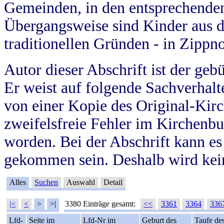
Gemeinden, in den entsprechende
Übergangsweise sind Kinder aus 
traditionellen Gründen - in Zippn
Autor dieser Abschrift ist der geb
Er weist auf folgende Sachverhalte
von einer Kopie des Original-Kirc
zweifelsfreie Fehler im Kirchenbuc
worden. Bei der Abschrift kann e
gekommen sein. Deshalb wird kein
Alles
Suchen
Auswahl
Detail
|<
<
>
>|
3380 Einträge gesamt:
<<
3361
3364
336
Lfd-
Seite im
Lfd-Nr im
Geburt des
Taufe de