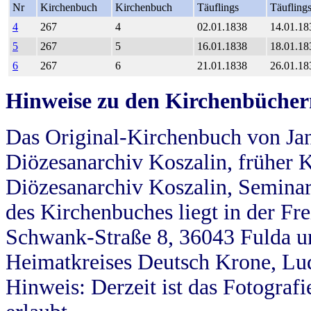
Nr
Kirchenbuch
Kirchenbuch
Täuflings
Täufling
4
267
4
02.01.1838
14.01.18
5
267
5
16.01.1838
18.01.18
6
267
6
21.01.1838
26.01.18
Hinweise zu den Kirchenbücher
Das Original-Kirchenbuch von Jan
Diözesanarchiv Koszalin, früher Kö
Diözesanarchiv Koszalin, Seminar
des Kirchenbuches liegt in der Fr
Schwank-Straße 8, 36043 Fulda u
Heimatkreises Deutsch Krone, Lu
Hinweis: Derzeit ist das Fotograf