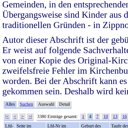
Gemeinden, in den entsprechende
Übergangsweise sind Kinder aus 
traditionellen Gründen - in Zippn
Autor dieser Abschrift ist der geb
Er weist auf folgende Sachverhalte
von einer Kopie des Original-Kirc
zweifelsfreie Fehler im Kirchenbuc
worden. Bei der Abschrift kann e
gekommen sein. Deshalb wird kein
Alles
Suchen
Auswahl
Detail
|<
<
>
>|
3380 Einträge gesamt:
1
4
7
10
13
16
Lfd-
Seite im
Lfd-Nr im
Geburt des
Taufe de