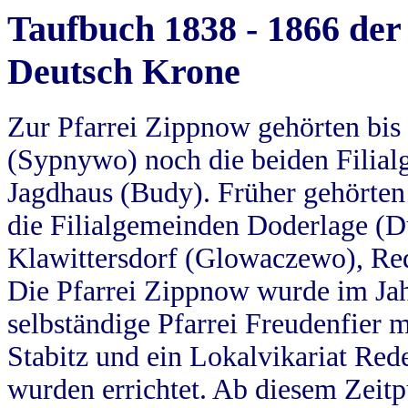
Taufbuch 1838 - 1866 der
Deutsch Krone
Zur Pfarrei Zippnow gehörten bi
(Sypnywo) noch die beiden Filial
Jagdhaus (Budy). Früher gehörten 
die Filialgemeinden Doderlage (D
Klawittersdorf (Glowaczewo), Red
Die Pfarrei Zippnow wurde im Jah
selbständige Pfarrei Freudenfier m
Stabitz und ein Lokalvikariat Red
wurden errichtet. Ab diesem Zeitp