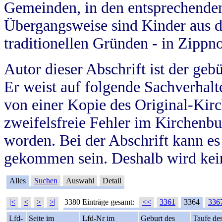
Gemeinden, in den entsprechende
Übergangsweise sind Kinder aus 
traditionellen Gründen - in Zippn
Autor dieser Abschrift ist der geb
Er weist auf folgende Sachverhalte
von einer Kopie des Original-Kirc
zweifelsfreie Fehler im Kirchenbuc
worden. Bei der Abschrift kann e
gekommen sein. Deshalb wird kein
Alles
Suchen
Auswahl
Detail
|<
<
>
>|
3380 Einträge gesamt:
<<
3361
3364
336
Lfd-
Seite im
Lfd-Nr im
Geburt des
Taufe de