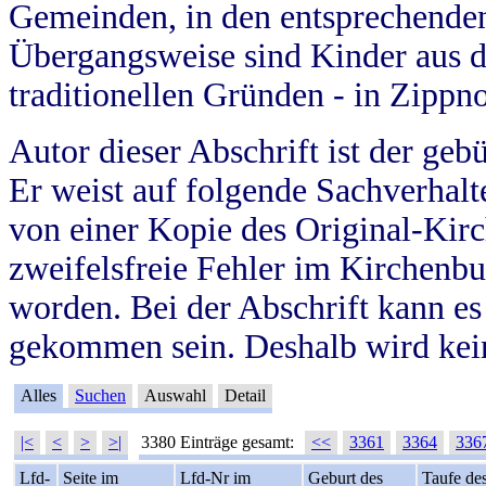
Gemeinden, in den entsprechende
Übergangsweise sind Kinder aus 
traditionellen Gründen - in Zippn
Autor dieser Abschrift ist der geb
Er weist auf folgende Sachverhalte
von einer Kopie des Original-Kirc
zweifelsfreie Fehler im Kirchenbuc
worden. Bei der Abschrift kann e
gekommen sein. Deshalb wird kein
Alles
Suchen
Auswahl
Detail
|<
<
>
>|
3380 Einträge gesamt:
<<
3361
3364
336
Lfd-
Seite im
Lfd-Nr im
Geburt des
Taufe de