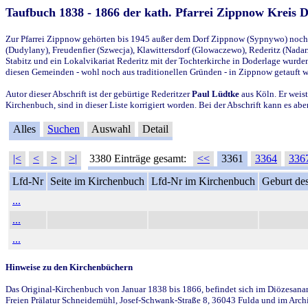
Taufbuch 1838 - 1866 der kath. Pfarrei Zippnow Kreis 
Zur Pfarrei Zippnow gehörten bis 1945 außer dem Dorf Zippnow (Sypnywo) noch d
(Dudylany), Freudenfier (Szwecja), Klawittersdorf (Glowaczewo), Rederitz (Nadarz
Stabitz und ein Lokalvikariat Rederitz mit der Tochterkirche in Doderlage wurd
diesen Gemeinden - wohl noch aus traditionellen Gründen - in Zippnow getauft 
Autor dieser Abschrift ist der gebürtige Rederitzer
Paul Lüdtke
aus Köln. Er weist
Kirchenbuch, sind in dieser Liste korrigiert worden. Bei der Abschrift kann es 
Alles
Suchen
Auswahl
Detail
|<
<
>
>|
3380 Einträge gesamt:
<<
3361
3364
336
Lfd-Nr
Seite im Kirchenbuch
Lfd-Nr im Kirchenbuch
Geburt des
...
...
...
Hinweise zu den Kirchenbüchern
Das Original-Kirchenbuch von Januar 1838 bis 1866, befindet sich im Diözesanarch
Freien Prälatur Schneidemühl, Josef-Schwank-Straße 8, 36043 Fulda und im Archi