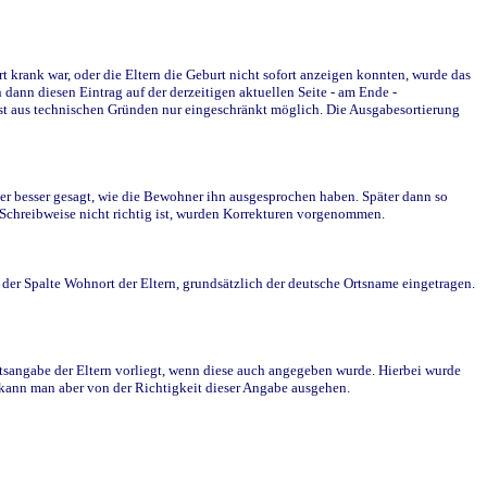
krank war, oder die Eltern die Geburt nicht sofort anzeigen konnten, wurde das
ann diesen Eintrag auf der derzeitigen aktuellen Seite - am Ende -
st aus technischen Gründen nur eingeschränkt möglich. Die Ausgabesortierung
r besser gesagt, wie die Bewohner ihn ausgesprochen haben. Später dann so
e Schreibweise nicht richtig ist, wurden Korrekturen vorgenommen.
r Spalte Wohnort der Eltern, grundsätzlich der deutsche Ortsname eingetragen.
rtsangabe der Eltern vorliegt, wenn diese auch angegeben wurde. Hierbei wurde
d kann man aber von der Richtigkeit dieser Angabe ausgehen.