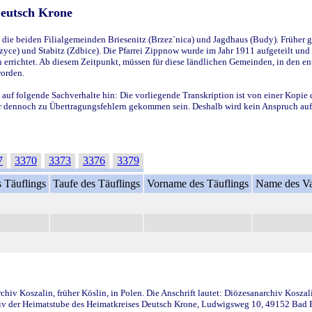
Deutsch Krone
ie beiden Filialgemeinden Briesenitz (Brzez`nica) und Jagdhaus (Budy). Früher g
yce) und Stabitz (Zdbice). Die Pfarrei Zippnow wurde im Jahr 1911 aufgeteilt und e
en errichtet. Ab diesem Zeitpunkt, müssen für diese ländlichen Gemeinden, in den
worden.
 auf folgende Sachverhalte hin: Die vorliegende Transkription ist von einer Kopie 
aber dennoch zu Übertragungsfehlern gekommen sein. Deshalb wird kein Anspruch auf 
7
3370
3373
3376
3379
 Täuflings
Taufe des Täuflings
Vorname des Täuflings
Name des Va
iv Koszalin, früher Köslin, in Polen. Die Anschrift lautet: Diözesanarchiv Koszal
v der Heimatstube des Heimatkreises Deutsch Krone, Ludwigsweg 10, 49152 Bad Ess