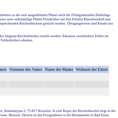
ehörten zu der weit ausgedehnten Pfarrei auch die Filialgemeinden Doderlage
ine neue selbständige Pfarrei Freudenfier mit den Filialen Klawittersdorf und
 entsprechenden Kirchenbüchern gesucht werden. Übergangsweise sind Kinder aus
des Original-Kirchenbuches erstellt worden. Erkannte zweifelsfreie Fehler im
Fehlerfreiheit erhoben.
ters
Vorname des Vaters
Name der Mutter
Wohnort der Eltern
in, Seminarryjna 2, 75-817 Koszalin. Je eine Kopie des Kirchenbuches liegt in der
en. Hinweis: Derzeit ist das Fotografieren in der Heimatstube in Bad Essen