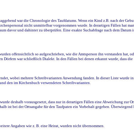
ggebend war die Chronologie des Taufdatums. Wenn ein Kind z.B. nach der Geburt 
rchenpersonal nicht unmittelbar vorgenommen wurde. In derartigen Fällen hat man d
raum davor und dahinter zu überprüfen. Eine exakte Suchabfrage nach dem Datum i
den offensichtlich so aufgeschrieben, wie die Amtsperson ihn verstanden hat, ode
n Dörfern war schließlich Dialekt. In den Fällen bei denen erkannt wurde, dass di
t, wobei mehrere Schreibvarianten Anwendung fanden. In dieser Liste wurde in de
n und den im Kirchenbuch verwendeten Schreibvarianten.
wurde deshalb vorausgesetzt, dass nur in derartigen Fällen eine Abweichung zur O
eshalb ist bei der Ortsangabe für den Taufpaten ein Vorbehalt gegeben. Überwiegen
weitere Angaben wie z. B. eine Heirat, wurden nicht übernommen.