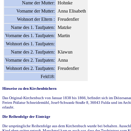
Name der Mutter:
Hohnke
Vorname der Mutter:
Anna Elisabeth
Wohnort der Eltern :
Freudenfier
Name des 1. Taufpaten:
Matzke
Vorname des 1. Taufpaten:
Martin
Wohnort des 1. Taufpaten:
Name des 2. Taufpaten:
Klawun
Vorname des 2. Taufpaten:
Anna
Wohnort des 2. Taufpaten:
Freudenfier
Feld18:
Hinweise zu den Kirchenbüchern
Das Original-Kirchenbuch von Januar 1838 bis 1866, befindet sich im Diözesanarch
Freien Prälatur Schneidemühl, Josef-Schwank-Straße 8, 36043 Fulda und im Archi
erlaubt.
Die Reihenfolge der Einträge
Die ursprüngliche Reihenfolge aus dem Kirchenbuch wurde bei behalten. Ausschla
Kind eben später getauft. Manchmal kam es auch vor, dass der Taufeintrag vom Ki