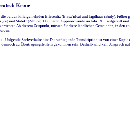
Deutsch Krone
ie beiden Filialgemeinden Briesenitz (Brzez`nica) und Jagdhaus (Budy). Früher g
yce) und Stabitz (Zdbice). Die Pfarrei Zippnow wurde im Jahr 1911 aufgeteilt und e
en errichtet. Ab diesem Zeitpunkt, müssen für diese ländlichen Gemeinden, in den
worden.
 auf folgende Sachverhalte hin: Die vorliegende Transkription ist von einer Kopie 
aber dennoch zu Übertragungsfehlern gekommen sein. Deshalb wird kein Anspruch auf 