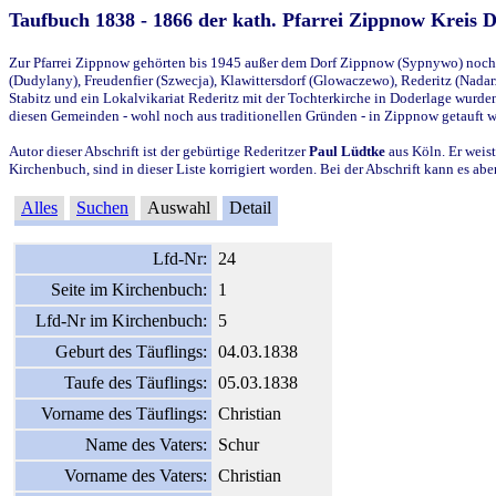
Taufbuch 1838 - 1866 der kath. Pfarrei Zippnow Kreis 
Zur Pfarrei Zippnow gehörten bis 1945 außer dem Dorf Zippnow (Sypnywo) noch d
(Dudylany), Freudenfier (Szwecja), Klawittersdorf (Glowaczewo), Rederitz (Nadarz
Stabitz und ein Lokalvikariat Rederitz mit der Tochterkirche in Doderlage wurd
diesen Gemeinden - wohl noch aus traditionellen Gründen - in Zippnow getauft 
Autor dieser Abschrift ist der gebürtige Rederitzer
Paul Lüdtke
aus Köln. Er weist
Kirchenbuch, sind in dieser Liste korrigiert worden. Bei der Abschrift kann es 
Alles
Suchen
Auswahl
Detail
Lfd-Nr:
24
Seite im Kirchenbuch:
1
Lfd-Nr im Kirchenbuch:
5
Geburt des Täuflings:
04.03.1838
Taufe des Täuflings:
05.03.1838
Vorname des Täuflings:
Christian
Name des Vaters:
Schur
Vorname des Vaters:
Christian