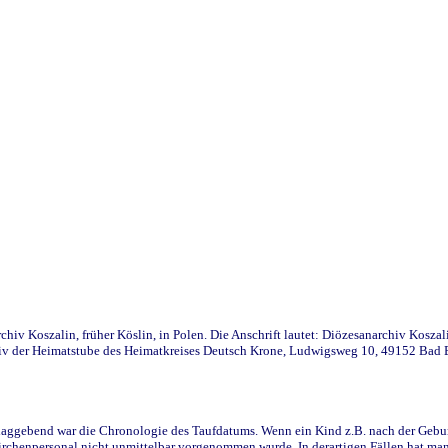
iv Koszalin, früher Köslin, in Polen. Die Anschrift lautet: Diözesanarchiv Koszal
v der Heimatstube des Heimatkreises Deutsch Krone, Ludwigsweg 10, 49152 Bad Ess
ggebend war die Chronologie des Taufdatums. Wenn ein Kind z.B. nach der Geburt 
rchenpersonal nicht unmittelbar vorgenommen wurde. In derartigen Fällen hat man d