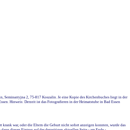
in, Seminarryjna 2, 75-817 Koszalin. Je eine Kopie des Kirchenbuches liegt in der
en. Hinweis: Derzeit ist das Fotografieren in der Heimatstube in Bad Essen
krank war, oder die Eltern die Geburt nicht sofort anzeigen konnten, wurde das
ann diesen Eintrag auf der derzeitigen aktuellen Seite - am Ende -