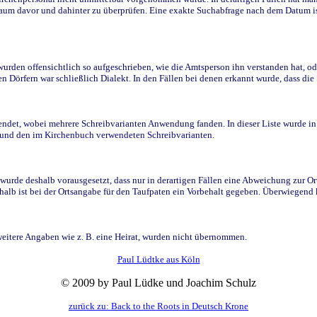
raum davor und dahinter zu überprüfen. Eine exakte Suchabfrage nach dem Datum i
den offensichtlich so aufgeschrieben, wie die Amtsperson ihn verstanden hat, ode
n Dörfern war schließlich Dialekt. In den Fällen bei denen erkannt wurde, dass di
t, wobei mehrere Schreibvarianten Anwendung fanden. In dieser Liste wurde in de
n und den im Kirchenbuch verwendeten Schreibvarianten.
wurde deshalb vorausgesetzt, dass nur in derartigen Fällen eine Abweichung zur O
eshalb ist bei der Ortsangabe für den Taufpaten ein Vorbehalt gegeben. Überwiegen
weitere Angaben wie z. B. eine Heirat, wurden nicht übernommen.
Paul Lüdtke aus Köln
© 2009 by Paul Lüdke und Joachim Schulz
zurück zu: Back to the Roots in Deutsch Krone