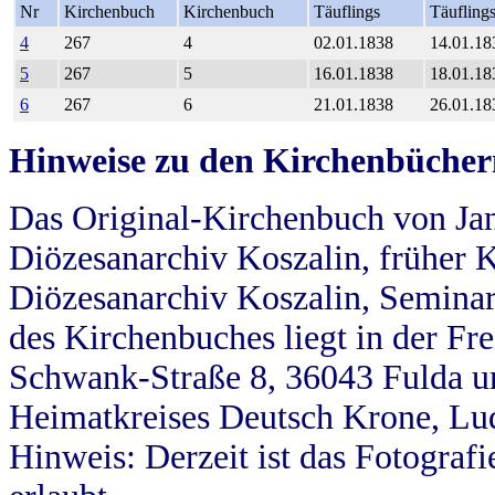
Nr
Kirchenbuch
Kirchenbuch
Täuflings
Täufling
4
267
4
02.01.1838
14.01.18
5
267
5
16.01.1838
18.01.18
6
267
6
21.01.1838
26.01.18
Hinweise zu den Kirchenbücher
Das Original-Kirchenbuch von Jan
Diözesanarchiv Koszalin, früher Kö
Diözesanarchiv Koszalin, Seminar
des Kirchenbuches liegt in der Fr
Schwank-Straße 8, 36043 Fulda u
Heimatkreises Deutsch Krone, Lu
Hinweis: Derzeit ist das Fotograf