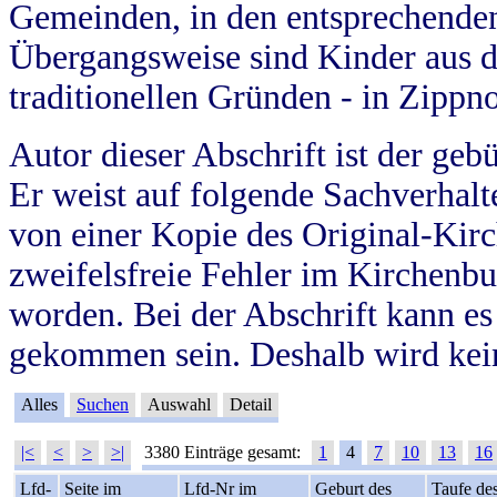
Gemeinden, in den entsprechende
Übergangsweise sind Kinder aus 
traditionellen Gründen - in Zippn
Autor dieser Abschrift ist der geb
Er weist auf folgende Sachverhalte
von einer Kopie des Original-Kirc
zweifelsfreie Fehler im Kirchenbuc
worden. Bei der Abschrift kann e
gekommen sein. Deshalb wird kein
Alles
Suchen
Auswahl
Detail
|<
<
>
>|
3380 Einträge gesamt:
1
4
7
10
13
16
Lfd-
Seite im
Lfd-Nr im
Geburt des
Taufe de