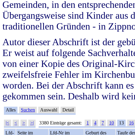
Gemeinden, in den entsprechende
Übergangsweise sind Kinder aus 
traditionellen Gründen - in Zippn
Autor dieser Abschrift ist der geb
Er weist auf folgende Sachverhalte
von einer Kopie des Original-Kirc
zweifelsfreie Fehler im Kirchenbuc
worden. Bei der Abschrift kann e
gekommen sein. Deshalb wird kein
Alles
Suchen
Auswahl
Detail
|<
<
>
>|
3380 Einträge gesamt:
1
4
7
10
13
16
Lfd-
Seite im
Lfd-Nr im
Geburt des
Taufe de