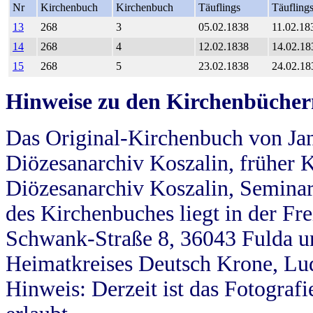
Nr
Kirchenbuch
Kirchenbuch
Täuflings
Täufling
13
268
3
05.02.1838
11.02.18
14
268
4
12.02.1838
14.02.18
15
268
5
23.02.1838
24.02.18
Hinweise zu den Kirchenbücher
Das Original-Kirchenbuch von Jan
Diözesanarchiv Koszalin, früher Kö
Diözesanarchiv Koszalin, Seminar
des Kirchenbuches liegt in der Fr
Schwank-Straße 8, 36043 Fulda u
Heimatkreises Deutsch Krone, Lu
Hinweis: Derzeit ist das Fotograf