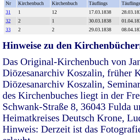
Nr
Kirchenbuch
Kirchenbuch
Täuflings
Täufling
31
1
12
17.03.1838
28.03.18
32
2
1
30.03.1838
01.04.18
33
2
2
29.03.1838
08.04.18
Hinweise zu den Kirchenbücher
Das Original-Kirchenbuch von Jan
Diözesanarchiv Koszalin, früher Kö
Diözesanarchiv Koszalin, Seminar
des Kirchenbuches liegt in der Fr
Schwank-Straße 8, 36043 Fulda u
Heimatkreises Deutsch Krone, Lu
Hinweis: Derzeit ist das Fotograf