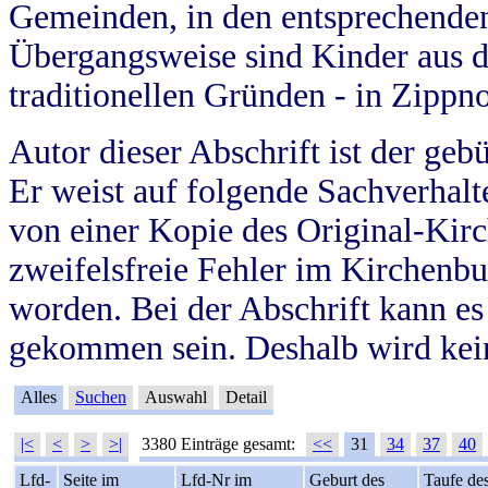
Gemeinden, in den entsprechende
Übergangsweise sind Kinder aus 
traditionellen Gründen - in Zippn
Autor dieser Abschrift ist der geb
Er weist auf folgende Sachverhalte
von einer Kopie des Original-Kirc
zweifelsfreie Fehler im Kirchenbuc
worden. Bei der Abschrift kann e
gekommen sein. Deshalb wird kein
Alles
Suchen
Auswahl
Detail
|<
<
>
>|
3380 Einträge gesamt:
<<
31
34
37
40
Lfd-
Seite im
Lfd-Nr im
Geburt des
Taufe de