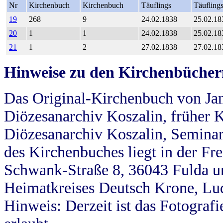
Nr
Kirchenbuch
Kirchenbuch
Täuflings
Täufling
19
268
9
24.02.1838
25.02.18
20
1
1
24.02.1838
25.02.18
21
1
2
27.02.1838
27.02.18
Hinweise zu den Kirchenbücher
Das Original-Kirchenbuch von Jan
Diözesanarchiv Koszalin, früher Kö
Diözesanarchiv Koszalin, Seminar
des Kirchenbuches liegt in der Fr
Schwank-Straße 8, 36043 Fulda u
Heimatkreises Deutsch Krone, Lu
Hinweis: Derzeit ist das Fotograf