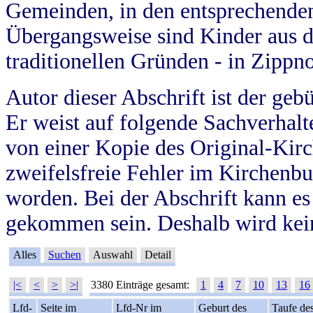
Gemeinden, in den entsprechende
Übergangsweise sind Kinder aus 
traditionellen Gründen - in Zippn
Autor dieser Abschrift ist der geb
Er weist auf folgende Sachverhalte
von einer Kopie des Original-Kirc
zweifelsfreie Fehler im Kirchenbuc
worden. Bei der Abschrift kann e
gekommen sein. Deshalb wird kein
Alles
Suchen
Auswahl
Detail
|<
<
>
>|
3380 Einträge gesamt:
1
4
7
10
13
16
Lfd-
Seite im
Lfd-Nr im
Geburt des
Taufe de