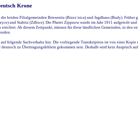
Deutsch Krone
ie beiden Filialgemeinden Briesenitz (Brzez`nica) und Jagdhaus (Budy). Früher g
yce) und Stabitz (Zdbice). Die Pfarrei Zippnow wurde im Jahr 1911 aufgeteilt und e
en errichtet. Ab diesem Zeitpunkt, müssen für diese ländlichen Gemeinden, in den
worden.
 auf folgende Sachverhalte hin: Die vorliegende Transkription ist von einer Kopie 
aber dennoch zu Übertragungsfehlern gekommen sein. Deshalb wird kein Anspruch auf 