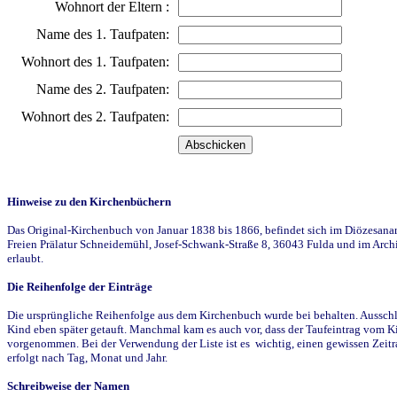
Wohnort der Eltern :
Name des 1. Taufpaten:
Wohnort des 1. Taufpaten:
Name des 2. Taufpaten:
Wohnort des 2. Taufpaten:
Hinweise zu den Kirchenbüchern
Das Original-Kirchenbuch von Januar 1838 bis 1866, befindet sich im Diözesanarch
Freien Prälatur Schneidemühl, Josef-Schwank-Straße 8, 36043 Fulda und im Archi
erlaubt.
Die Reihenfolge der Einträge
Die ursprüngliche Reihenfolge aus dem Kirchenbuch wurde bei behalten. Ausschla
Kind eben später getauft. Manchmal kam es auch vor, dass der Taufeintrag vom Ki
vorgenommen. Bei der Verwendung der Liste ist es wichtig, einen gewissen Zeit
erfolgt nach Tag, Monat und Jahr.
Schreibweise der Namen