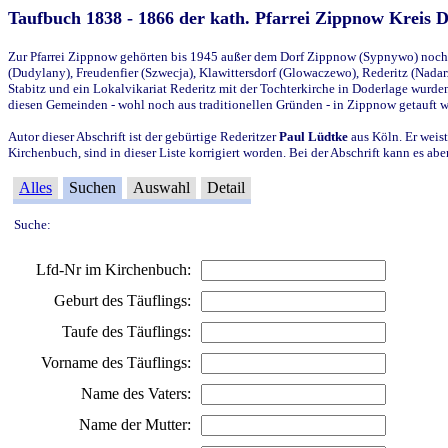
Taufbuch 1838 - 1866 der kath. Pfarrei Zippnow Kreis 
Zur Pfarrei Zippnow gehörten bis 1945 außer dem Dorf Zippnow (Sypnywo) noch d
(Dudylany), Freudenfier (Szwecja), Klawittersdorf (Glowaczewo), Rederitz (Nadarz
Stabitz und ein Lokalvikariat Rederitz mit der Tochterkirche in Doderlage wurd
diesen Gemeinden - wohl noch aus traditionellen Gründen - in Zippnow getauft 
Autor dieser Abschrift ist der gebürtige Rederitzer
Paul Lüdtke
aus Köln. Er weist
Kirchenbuch, sind in dieser Liste korrigiert worden. Bei der Abschrift kann es 
Alles
Suchen
Auswahl
Detail
Suche:
Lfd-Nr im Kirchenbuch:
Geburt des Täuflings:
Taufe des Täuflings:
Vorname des Täuflings:
Name des Vaters:
Name der Mutter: