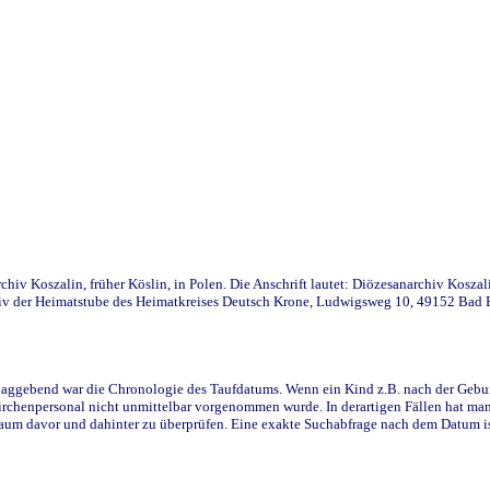
iv Koszalin, früher Köslin, in Polen. Die Anschrift lautet: Diözesanarchiv Koszal
v der Heimatstube des Heimatkreises Deutsch Krone, Ludwigsweg 10, 49152 Bad Ess
ggebend war die Chronologie des Taufdatums. Wenn ein Kind z.B. nach der Geburt 
rchenpersonal nicht unmittelbar vorgenommen wurde. In derartigen Fällen hat man d
raum davor und dahinter zu überprüfen. Eine exakte Suchabfrage nach dem Datum i