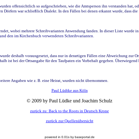
den offensichtlich so aufgeschrieben, wie die Amtsperson ihn verstanden hat, ode
n Dörfern war schließlich Dialekt. In den Fällen bei denen erkannt wurde, dass di
t, wobei mehrere Schreibvarianten Anwendung fanden. In dieser Liste wurde in de
n und den im Kirchenbuch verwendeten Schreibvarianten.
wurde deshalb vorausgesetzt, dass nur in derartigen Fällen eine Abweichung zur O
eshalb ist bei der Ortsangabe für den Taufpaten ein Vorbehalt gegeben. Überwiegen
weitere Angaben wie z. B. eine Heirat, wurden nicht übernommen.
Paul Lüdtke aus Köln
© 2009 by Paul Lüdke und Joachim Schulz
zurück zu: Back to the Roots in Deutsch Krone
zurück zur Quellenübersicht
powered in 0.01s by baseportal.de