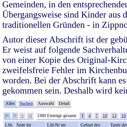
Gemeinden, in den entsprechende
Übergangsweise sind Kinder aus 
traditionellen Gründen - in Zippn
Autor dieser Abschrift ist der geb
Er weist auf folgende Sachverhalte
von einer Kopie des Original-Kirc
zweifelsfreie Fehler im Kirchenbuc
worden. Bei der Abschrift kann e
gekommen sein. Deshalb wird kein
Alles
Suchen
Auswahl
Detail
|<
<
>
>|
3380 Einträge gesamt:
1
4
7
10
13
16
Lfd-
Seite im
Lfd-Nr im
Geburt des
Taufe de