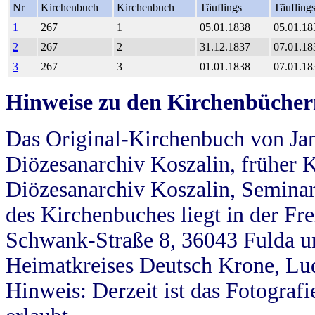
Nr
Kirchenbuch
Kirchenbuch
Täuflings
Täufling
1
267
1
05.01.1838
05.01.18
2
267
2
31.12.1837
07.01.18
3
267
3
01.01.1838
07.01.18
Hinweise zu den Kirchenbücher
Das Original-Kirchenbuch von Jan
Diözesanarchiv Koszalin, früher Kö
Diözesanarchiv Koszalin, Seminar
des Kirchenbuches liegt in der Fr
Schwank-Straße 8, 36043 Fulda u
Heimatkreises Deutsch Krone, Lu
Hinweis: Derzeit ist das Fotograf