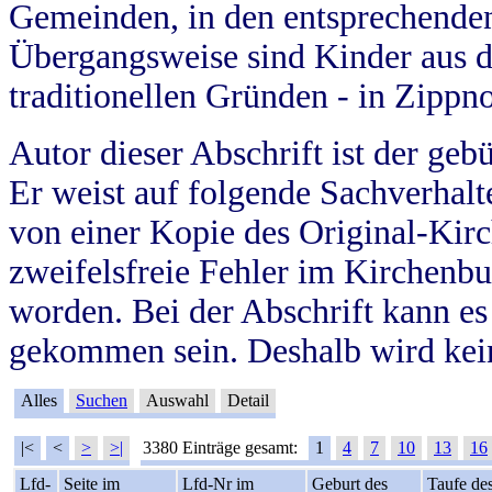
Gemeinden, in den entsprechende
Übergangsweise sind Kinder aus 
traditionellen Gründen - in Zippn
Autor dieser Abschrift ist der geb
Er weist auf folgende Sachverhalte
von einer Kopie des Original-Kirc
zweifelsfreie Fehler im Kirchenbuc
worden. Bei der Abschrift kann e
gekommen sein. Deshalb wird kein
Alles
Suchen
Auswahl
Detail
|<
<
>
>|
3380 Einträge gesamt:
1
4
7
10
13
16
Lfd-
Seite im
Lfd-Nr im
Geburt des
Taufe de