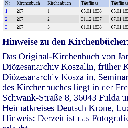
Nr
Kirchenbuch
Kirchenbuch
Täuflings
Täufling
1
267
1
05.01.1838
05.01.18
2
267
2
31.12.1837
07.01.18
3
267
3
01.01.1838
07.01.18
Hinweise zu den Kirchenbücher
Das Original-Kirchenbuch von Jan
Diözesanarchiv Koszalin, früher Kö
Diözesanarchiv Koszalin, Seminar
des Kirchenbuches liegt in der Fr
Schwank-Straße 8, 36043 Fulda u
Heimatkreises Deutsch Krone, Lu
Hinweis: Derzeit ist das Fotograf