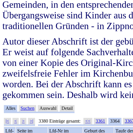
Gemeinden, in den entsprechende
Übergangsweise sind Kinder aus 
traditionellen Gründen - in Zippn
Autor dieser Abschrift ist der geb
Er weist auf folgende Sachverhalte
von einer Kopie des Original-Kirc
zweifelsfreie Fehler im Kirchenbuc
worden. Bei der Abschrift kann e
gekommen sein. Deshalb wird kein
Alles
Suchen
Auswahl
Detail
|<
<
>
>|
3380 Einträge gesamt:
<<
3361
3364
336
Lfd-
Seite im
Lfd-Nr im
Geburt des
Taufe de