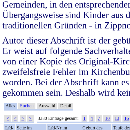
Gemeinden, in den entsprechende
Übergangsweise sind Kinder aus 
traditionellen Gründen - in Zippn
Autor dieser Abschrift ist der geb
Er weist auf folgende Sachverhalte
von einer Kopie des Original-Kirc
zweifelsfreie Fehler im Kirchenbuc
worden. Bei der Abschrift kann e
gekommen sein. Deshalb wird kein
Alles
Suchen
Auswahl
Detail
|<
<
>
>|
3380 Einträge gesamt:
1
4
7
10
13
16
Lfd-
Seite im
Lfd-Nr im
Geburt des
Taufe de