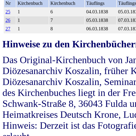
Nr
Kirchenbuch
Kirchenbuch
Täuflings
Täufling
25
1
6
04.03.1838
05.03.18
26
1
7
05.03.1838
07.03.18
27
1
8
06.03.1838
07.03.18
Hinweise zu den Kirchenbücher
Das Original-Kirchenbuch von Jan
Diözesanarchiv Koszalin, früher Kö
Diözesanarchiv Koszalin, Seminar
des Kirchenbuches liegt in der Fr
Schwank-Straße 8, 36043 Fulda u
Heimatkreises Deutsch Krone, Lu
Hinweis: Derzeit ist das Fotograf