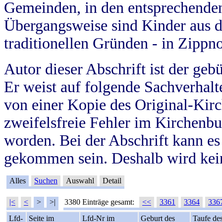
Gemeinden, in den entsprechende
Übergangsweise sind Kinder aus 
traditionellen Gründen - in Zippn
Autor dieser Abschrift ist der geb
Er weist auf folgende Sachverhalte
von einer Kopie des Original-Kirc
zweifelsfreie Fehler im Kirchenbuc
worden. Bei der Abschrift kann e
gekommen sein. Deshalb wird kein
Alles
Suchen
Auswahl
Detail
|<
<
>
>|
3380 Einträge gesamt:
<<
3361
3364
336
Lfd-
Seite im
Lfd-Nr im
Geburt des
Taufe de