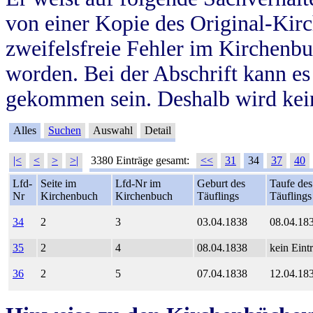
von einer Kopie des Original-Kirc
zweifelsfreie Fehler im Kirchenbuc
worden. Bei der Abschrift kann e
gekommen sein. Deshalb wird kein
Alles
Suchen
Auswahl
Detail
|<
<
>
>|
3380 Einträge gesamt:
<<
31
34
37
40
Lfd-
Seite im
Lfd-Nr im
Geburt des
Taufe des
Nr
Kirchenbuch
Kirchenbuch
Täuflings
Täuflings
34
2
3
03.04.1838
08.04.18
35
2
4
08.04.1838
kein Eint
36
2
5
07.04.1838
12.04.18