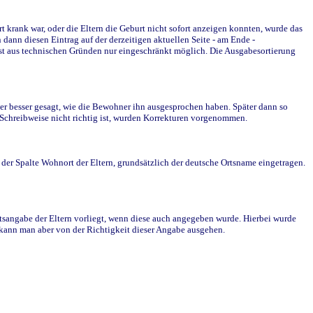
krank war, oder die Eltern die Geburt nicht sofort anzeigen konnten, wurde das
ann diesen Eintrag auf der derzeitigen aktuellen Seite - am Ende -
st aus technischen Gründen nur eingeschränkt möglich. Die Ausgabesortierung
r besser gesagt, wie die Bewohner ihn ausgesprochen haben. Später dann so
e Schreibweise nicht richtig ist, wurden Korrekturen vorgenommen.
r Spalte Wohnort der Eltern, grundsätzlich der deutsche Ortsname eingetragen.
rtsangabe der Eltern vorliegt, wenn diese auch angegeben wurde. Hierbei wurde
d kann man aber von der Richtigkeit dieser Angabe ausgehen.