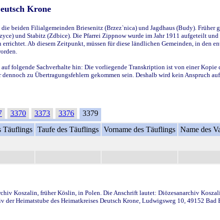
Deutsch Krone
ie beiden Filialgemeinden Briesenitz (Brzez`nica) und Jagdhaus (Budy). Früher g
yce) und Stabitz (Zdbice). Die Pfarrei Zippnow wurde im Jahr 1911 aufgeteilt und e
en errichtet. Ab diesem Zeitpunkt, müssen für diese ländlichen Gemeinden, in den
worden.
 auf folgende Sachverhalte hin: Die vorliegende Transkription ist von einer Kopie 
aber dennoch zu Übertragungsfehlern gekommen sein. Deshalb wird kein Anspruch auf 
7
3370
3373
3376
3379
 Täuflings
Taufe des Täuflings
Vorname des Täuflings
Name des Va
iv Koszalin, früher Köslin, in Polen. Die Anschrift lautet: Diözesanarchiv Koszal
v der Heimatstube des Heimatkreises Deutsch Krone, Ludwigsweg 10, 49152 Bad Ess