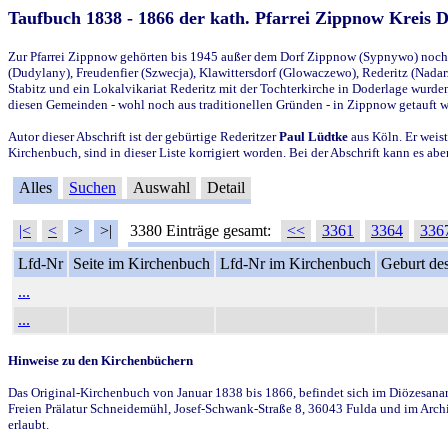
Taufbuch 1838 - 1866 der kath. Pfarrei Zippnow Kreis 
Zur Pfarrei Zippnow gehörten bis 1945 außer dem Dorf Zippnow (Sypnywo) noch d
(Dudylany), Freudenfier (Szwecja), Klawittersdorf (Glowaczewo), Rederitz (Nadarz
Stabitz und ein Lokalvikariat Rederitz mit der Tochterkirche in Doderlage wurd
diesen Gemeinden - wohl noch aus traditionellen Gründen - in Zippnow getauft 
Autor dieser Abschrift ist der gebürtige Rederitzer
Paul Lüdtke
aus Köln. Er weist
Kirchenbuch, sind in dieser Liste korrigiert worden. Bei der Abschrift kann es 
Alles
Suchen
Auswahl
Detail
|<
<
>
>|
3380 Einträge gesamt:
<<
3361
3364
336
Lfd-Nr
Seite im Kirchenbuch
Lfd-Nr im Kirchenbuch
Geburt des
...
...
Hinweise zu den Kirchenbüchern
Das Original-Kirchenbuch von Januar 1838 bis 1866, befindet sich im Diözesanarch
Freien Prälatur Schneidemühl, Josef-Schwank-Straße 8, 36043 Fulda und im Archi
erlaubt.