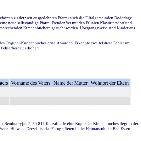
ehörten zu der weit ausgedehnten Pfarrei auch die Filialgemeinden Doderlage
ine neue selbständige Pfarrei Freudenfier mit den Filialen Klawittersdorf und
 entsprechenden Kirchenbüchern gesucht werden. Übergangsweise sind Kinder aus
des Original-Kirchenbuches erstellt worden. Erkannte zweifelsfreie Fehler im
Fehlerfreiheit erhoben.
ters
Vorname des Vaters
Name der Mutter
Wohnort der Eltern
in, Seminarryjna 2, 75-817 Koszalin. Je eine Kopie des Kirchenbuches liegt in der
en. Hinweis: Derzeit ist das Fotografieren in der Heimatstube in Bad Essen