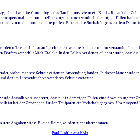
ggebend war die Chronologie des Taufdatums. Wenn ein Kind z.B. nach der Geburt 
rchenpersonal nicht unmittelbar vorgenommen wurde. In derartigen Fällen hat man d
raum davor und dahinter zu überprüfen. Eine exakte Suchabfrage nach dem Datum i
den offensichtlich so aufgeschrieben, wie die Amtsperson ihn verstanden hat, ode
n Dörfern war schließlich Dialekt. In den Fällen bei denen erkannt wurde, dass di
t, wobei mehrere Schreibvarianten Anwendung fanden. In dieser Liste wurde in de
n und den im Kirchenbuch verwendeten Schreibvarianten.
wurde deshalb vorausgesetzt, dass nur in derartigen Fällen eine Abweichung zur O
eshalb ist bei der Ortsangabe für den Taufpaten ein Vorbehalt gegeben. Überwiegen
weitere Angaben wie z. B. eine Heirat, wurden nicht übernommen.
Paul Lüdtke aus Köln