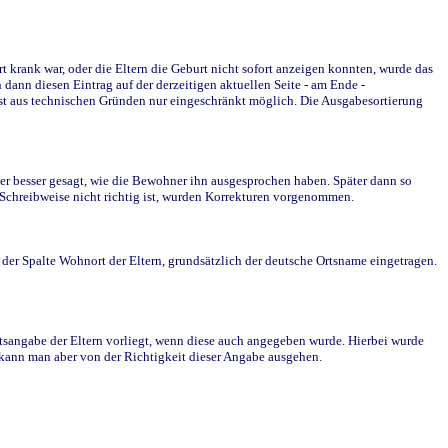
krank war, oder die Eltern die Geburt nicht sofort anzeigen konnten, wurde das
ann diesen Eintrag auf der derzeitigen aktuellen Seite - am Ende -
st aus technischen Gründen nur eingeschränkt möglich. Die Ausgabesortierung
r besser gesagt, wie die Bewohner ihn ausgesprochen haben. Später dann so
e Schreibweise nicht richtig ist, wurden Korrekturen vorgenommen.
r Spalte Wohnort der Eltern, grundsätzlich der deutsche Ortsname eingetragen.
rtsangabe der Eltern vorliegt, wenn diese auch angegeben wurde. Hierbei wurde
d kann man aber von der Richtigkeit dieser Angabe ausgehen.