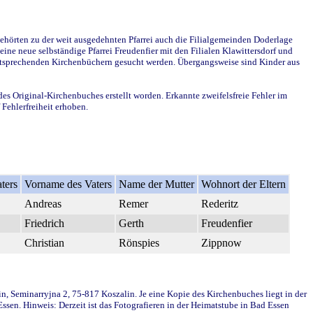
ehörten zu der weit ausgedehnten Pfarrei auch die Filialgemeinden Doderlage
ine neue selbständige Pfarrei Freudenfier mit den Filialen Klawittersdorf und
 entsprechenden Kirchenbüchern gesucht werden. Übergangsweise sind Kinder aus
des Original-Kirchenbuches erstellt worden. Erkannte zweifelsfreie Fehler im
Fehlerfreiheit erhoben.
ters
Vorname des Vaters
Name der Mutter
Wohnort der Eltern
Andreas
Remer
Rederitz
Friedrich
Gerth
Freudenfier
Christian
Rönspies
Zippnow
in, Seminarryjna 2, 75-817 Koszalin. Je eine Kopie des Kirchenbuches liegt in der
en. Hinweis: Derzeit ist das Fotografieren in der Heimatstube in Bad Essen