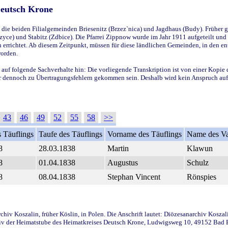
Deutsch Krone
ie beiden Filialgemeinden Briesenitz (Brzez`nica) und Jagdhaus (Budy). Früher g
yce) und Stabitz (Zdbice). Die Pfarrei Zippnow wurde im Jahr 1911 aufgeteilt und e
en errichtet. Ab diesem Zeitpunkt, müssen für diese ländlichen Gemeinden, in den
worden.
 auf folgende Sachverhalte hin: Die vorliegende Transkription ist von einer Kopie 
aber dennoch zu Übertragungsfehlern gekommen sein. Deshalb wird kein Anspruch auf 
43
46
49
52
55
58
>>
 Täuflings
Taufe des Täuflings
Vorname des Täuflings
Name des Va
8
28.03.1838
Martin
Klawun
8
01.04.1838
Augustus
Schulz
8
08.04.1838
Stephan Vincent
Rönspies
iv Koszalin, früher Köslin, in Polen. Die Anschrift lautet: Diözesanarchiv Koszal
v der Heimatstube des Heimatkreises Deutsch Krone, Ludwigsweg 10, 49152 Bad Ess