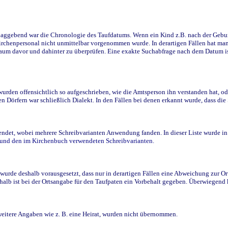
ggebend war die Chronologie des Taufdatums. Wenn ein Kind z.B. nach der Geburt 
rchenpersonal nicht unmittelbar vorgenommen wurde. In derartigen Fällen hat man d
raum davor und dahinter zu überprüfen. Eine exakte Suchabfrage nach dem Datum i
den offensichtlich so aufgeschrieben, wie die Amtsperson ihn verstanden hat, ode
n Dörfern war schließlich Dialekt. In den Fällen bei denen erkannt wurde, dass di
t, wobei mehrere Schreibvarianten Anwendung fanden. In dieser Liste wurde in de
n und den im Kirchenbuch verwendeten Schreibvarianten.
wurde deshalb vorausgesetzt, dass nur in derartigen Fällen eine Abweichung zur O
eshalb ist bei der Ortsangabe für den Taufpaten ein Vorbehalt gegeben. Überwiegen
weitere Angaben wie z. B. eine Heirat, wurden nicht übernommen.