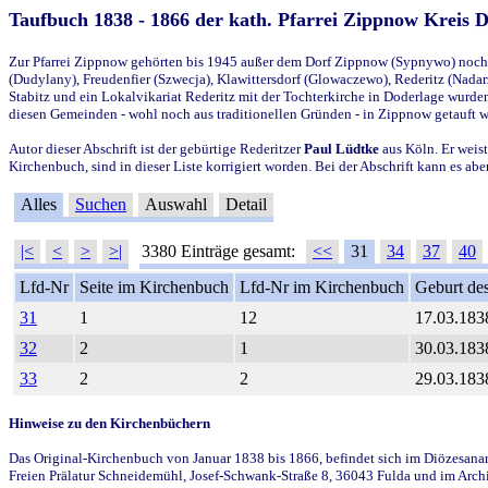
Taufbuch 1838 - 1866 der kath. Pfarrei Zippnow Kreis 
Zur Pfarrei Zippnow gehörten bis 1945 außer dem Dorf Zippnow (Sypnywo) noch d
(Dudylany), Freudenfier (Szwecja), Klawittersdorf (Glowaczewo), Rederitz (Nadarz
Stabitz und ein Lokalvikariat Rederitz mit der Tochterkirche in Doderlage wurd
diesen Gemeinden - wohl noch aus traditionellen Gründen - in Zippnow getauft 
Autor dieser Abschrift ist der gebürtige Rederitzer
Paul Lüdtke
aus Köln. Er weist
Kirchenbuch, sind in dieser Liste korrigiert worden. Bei der Abschrift kann es 
Alles
Suchen
Auswahl
Detail
|<
<
>
>|
3380 Einträge gesamt:
<<
31
34
37
40
Lfd-Nr
Seite im Kirchenbuch
Lfd-Nr im Kirchenbuch
Geburt des
31
1
12
17.03.183
32
2
1
30.03.183
33
2
2
29.03.183
Hinweise zu den Kirchenbüchern
Das Original-Kirchenbuch von Januar 1838 bis 1866, befindet sich im Diözesanarch
Freien Prälatur Schneidemühl, Josef-Schwank-Straße 8, 36043 Fulda und im Archi