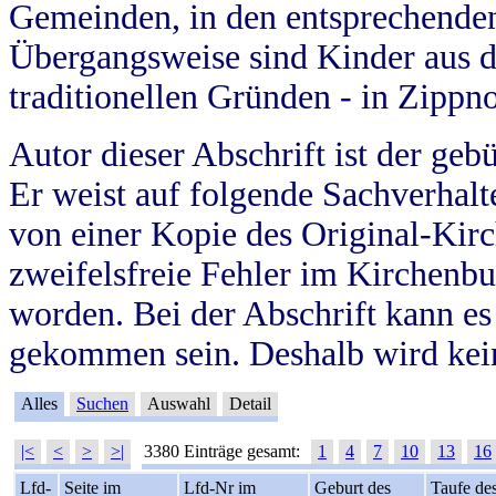
Gemeinden, in den entsprechende
Übergangsweise sind Kinder aus 
traditionellen Gründen - in Zippn
Autor dieser Abschrift ist der geb
Er weist auf folgende Sachverhalte
von einer Kopie des Original-Kirc
zweifelsfreie Fehler im Kirchenbuc
worden. Bei der Abschrift kann e
gekommen sein. Deshalb wird kein
Alles
Suchen
Auswahl
Detail
|<
<
>
>|
3380 Einträge gesamt:
1
4
7
10
13
16
Lfd-
Seite im
Lfd-Nr im
Geburt des
Taufe de