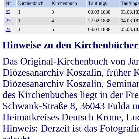
Nr
Kirchenbuch
Kirchenbuch
Täuflings
Täufling
22
1
3
03.03.1838
03.03.18
23
1
4
27.02.1838
04.03.18
24
1
5
04.03.1838
05.03.18
Hinweise zu den Kirchenbücher
Das Original-Kirchenbuch von Jan
Diözesanarchiv Koszalin, früher Kö
Diözesanarchiv Koszalin, Seminar
des Kirchenbuches liegt in der Fr
Schwank-Straße 8, 36043 Fulda u
Heimatkreises Deutsch Krone, Lu
Hinweis: Derzeit ist das Fotograf