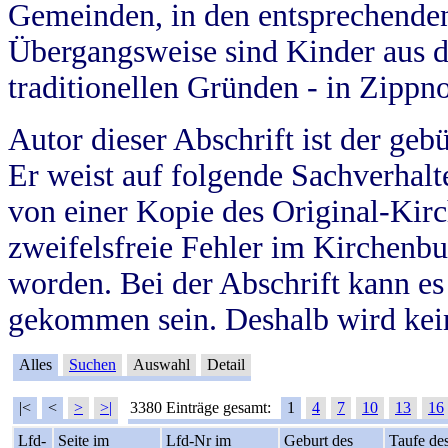
Gemeinden, in den entsprechende
Übergangsweise sind Kinder aus 
traditionellen Gründen - in Zippn
Autor dieser Abschrift ist der geb
Er weist auf folgende Sachverhalte
von einer Kopie des Original-Kirc
zweifelsfreie Fehler im Kirchenbuc
worden. Bei der Abschrift kann e
gekommen sein. Deshalb wird kein
Alles
Suchen
Auswahl
Detail
|<
<
>
>|
3380 Einträge gesamt:
1
4
7
10
13
16
Lfd-
Seite im
Lfd-Nr im
Geburt des
Taufe de