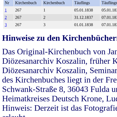
Nr
Kirchenbuch
Kirchenbuch
Täuflings
Täufling
1
267
1
05.01.1838
05.01.18
2
267
2
31.12.1837
07.01.18
3
267
3
01.01.1838
07.01.18
Hinweise zu den Kirchenbücher
Das Original-Kirchenbuch von Jan
Diözesanarchiv Koszalin, früher Kö
Diözesanarchiv Koszalin, Seminar
des Kirchenbuches liegt in der Fr
Schwank-Straße 8, 36043 Fulda u
Heimatkreises Deutsch Krone, Lu
Hinweis: Derzeit ist das Fotograf