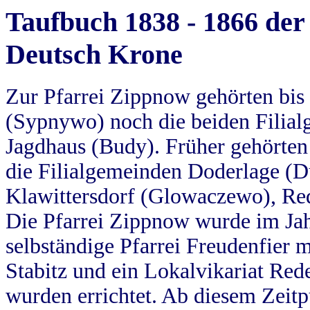
Taufbuch 1838 - 1866 der
Deutsch Krone
Zur Pfarrei Zippnow gehörten bi
(Sypnywo) noch die beiden Filial
Jagdhaus (Budy). Früher gehörten 
die Filialgemeinden Doderlage (D
Klawittersdorf (Glowaczewo), Red
Die Pfarrei Zippnow wurde im Jah
selbständige Pfarrei Freudenfier m
Stabitz und ein Lokalvikariat Red
wurden errichtet. Ab diesem Zeitp