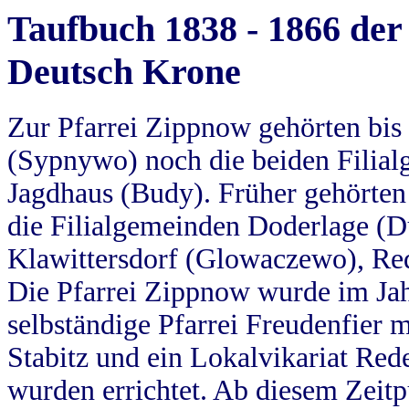
Taufbuch 1838 - 1866 der
Deutsch Krone
Zur Pfarrei Zippnow gehörten bi
(Sypnywo) noch die beiden Filial
Jagdhaus (Budy). Früher gehörten 
die Filialgemeinden Doderlage (D
Klawittersdorf (Glowaczewo), Red
Die Pfarrei Zippnow wurde im Jah
selbständige Pfarrei Freudenfier m
Stabitz und ein Lokalvikariat Red
wurden errichtet. Ab diesem Zeitp