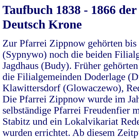
Taufbuch 1838 - 1866 der
Deutsch Krone
Zur Pfarrei Zippnow gehörten bi
(Sypnywo) noch die beiden Filial
Jagdhaus (Budy). Früher gehörten 
die Filialgemeinden Doderlage (D
Klawittersdorf (Glowaczewo), Red
Die Pfarrei Zippnow wurde im Jah
selbständige Pfarrei Freudenfier m
Stabitz und ein Lokalvikariat Red
wurden errichtet. Ab diesem Zeitp