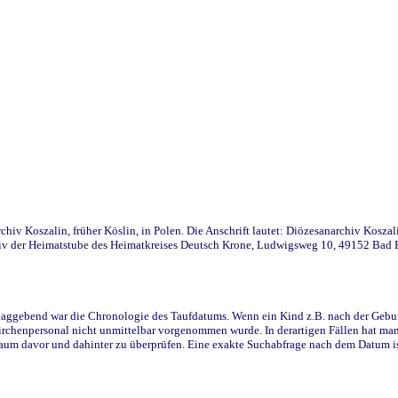
iv Koszalin, früher Köslin, in Polen. Die Anschrift lautet: Diözesanarchiv Koszal
v der Heimatstube des Heimatkreises Deutsch Krone, Ludwigsweg 10, 49152 Bad Ess
ggebend war die Chronologie des Taufdatums. Wenn ein Kind z.B. nach der Geburt 
rchenpersonal nicht unmittelbar vorgenommen wurde. In derartigen Fällen hat man d
raum davor und dahinter zu überprüfen. Eine exakte Suchabfrage nach dem Datum i