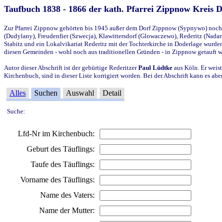
Taufbuch 1838 - 1866 der kath. Pfarrei Zippnow Kreis 
Zur Pfarrei Zippnow gehörten bis 1945 außer dem Dorf Zippnow (Sypnywo) noch d
(Dudylany), Freudenfier (Szwecja), Klawittersdorf (Glowaczewo), Rederitz (Nadarz
Stabitz und ein Lokalvikariat Rederitz mit der Tochterkirche in Doderlage wurd
diesen Gemeinden - wohl noch aus traditionellen Gründen - in Zippnow getauft 
Autor dieser Abschrift ist der gebürtige Rederitzer
Paul Lüdtke
aus Köln. Er weist
Kirchenbuch, sind in dieser Liste korrigiert worden. Bei der Abschrift kann es 
Alles
Suchen
Auswahl
Detail
Suche:
Lfd-Nr im Kirchenbuch:
Geburt des Täuflings:
Taufe des Täuflings:
Vorname des Täuflings:
Name des Vaters:
Name der Mutter: