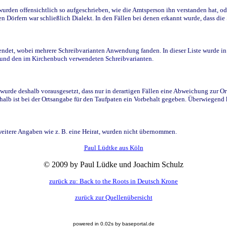
den offensichtlich so aufgeschrieben, wie die Amtsperson ihn verstanden hat, ode
n Dörfern war schließlich Dialekt. In den Fällen bei denen erkannt wurde, dass di
t, wobei mehrere Schreibvarianten Anwendung fanden. In dieser Liste wurde in de
n und den im Kirchenbuch verwendeten Schreibvarianten.
wurde deshalb vorausgesetzt, dass nur in derartigen Fällen eine Abweichung zur O
eshalb ist bei der Ortsangabe für den Taufpaten ein Vorbehalt gegeben. Überwiegen
weitere Angaben wie z. B. eine Heirat, wurden nicht übernommen.
Paul Lüdtke aus Köln
© 2009 by Paul Lüdke und Joachim Schulz
zurück zu: Back to the Roots in Deutsch Krone
zurück zur Quellenübersicht
powered in 0.02s by baseportal.de