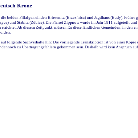
Deutsch Krone
ie beiden Filialgemeinden Briesenitz (Brzez`nica) und Jagdhaus (Budy). Früher g
yce) und Stabitz (Zdbice). Die Pfarrei Zippnow wurde im Jahr 1911 aufgeteilt und e
en errichtet. Ab diesem Zeitpunkt, müssen für diese ländlichen Gemeinden, in den
worden.
 auf folgende Sachverhalte hin: Die vorliegende Transkription ist von einer Kopie 
aber dennoch zu Übertragungsfehlern gekommen sein. Deshalb wird kein Anspruch auf 