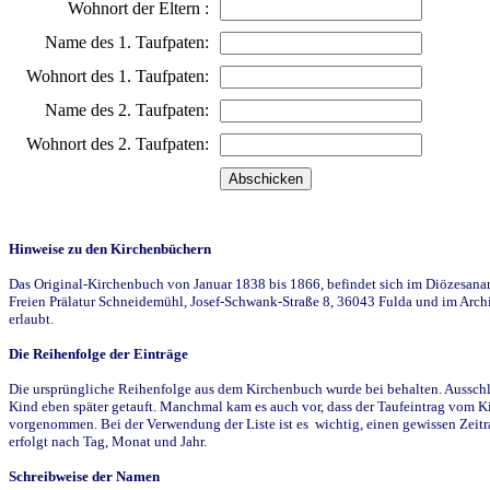
Wohnort der Eltern :
Name des 1. Taufpaten:
Wohnort des 1. Taufpaten:
Name des 2. Taufpaten:
Wohnort des 2. Taufpaten:
Hinweise zu den Kirchenbüchern
Das Original-Kirchenbuch von Januar 1838 bis 1866, befindet sich im Diözesanarch
Freien Prälatur Schneidemühl, Josef-Schwank-Straße 8, 36043 Fulda und im Archi
erlaubt.
Die Reihenfolge der Einträge
Die ursprüngliche Reihenfolge aus dem Kirchenbuch wurde bei behalten. Ausschla
Kind eben später getauft. Manchmal kam es auch vor, dass der Taufeintrag vom Ki
vorgenommen. Bei der Verwendung der Liste ist es wichtig, einen gewissen Zeit
erfolgt nach Tag, Monat und Jahr.
Schreibweise der Namen