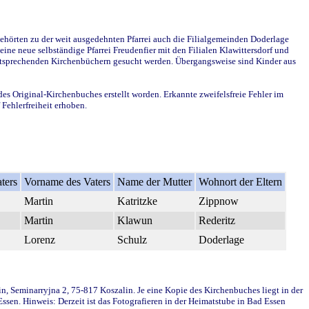
ehörten zu der weit ausgedehnten Pfarrei auch die Filialgemeinden Doderlage
ine neue selbständige Pfarrei Freudenfier mit den Filialen Klawittersdorf und
 entsprechenden Kirchenbüchern gesucht werden. Übergangsweise sind Kinder aus
des Original-Kirchenbuches erstellt worden. Erkannte zweifelsfreie Fehler im
Fehlerfreiheit erhoben.
ters
Vorname des Vaters
Name der Mutter
Wohnort der Eltern
Martin
Katritzke
Zippnow
Martin
Klawun
Rederitz
Lorenz
Schulz
Doderlage
in, Seminarryjna 2, 75-817 Koszalin. Je eine Kopie des Kirchenbuches liegt in der
en. Hinweis: Derzeit ist das Fotografieren in der Heimatstube in Bad Essen