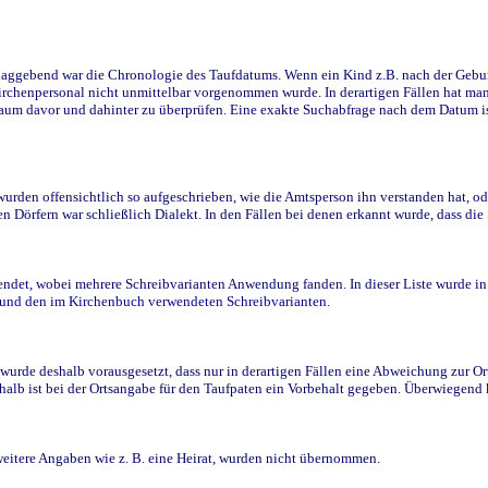
ggebend war die Chronologie des Taufdatums. Wenn ein Kind z.B. nach der Geburt 
rchenpersonal nicht unmittelbar vorgenommen wurde. In derartigen Fällen hat man d
raum davor und dahinter zu überprüfen. Eine exakte Suchabfrage nach dem Datum i
den offensichtlich so aufgeschrieben, wie die Amtsperson ihn verstanden hat, ode
n Dörfern war schließlich Dialekt. In den Fällen bei denen erkannt wurde, dass di
t, wobei mehrere Schreibvarianten Anwendung fanden. In dieser Liste wurde in de
n und den im Kirchenbuch verwendeten Schreibvarianten.
wurde deshalb vorausgesetzt, dass nur in derartigen Fällen eine Abweichung zur O
eshalb ist bei der Ortsangabe für den Taufpaten ein Vorbehalt gegeben. Überwiegen
weitere Angaben wie z. B. eine Heirat, wurden nicht übernommen.