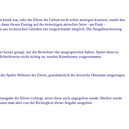
krank war, oder die Eltern die Geburt nicht sofort anzeigen konnten, wurde das
ann diesen Eintrag auf der derzeitigen aktuellen Seite - am Ende -
st aus technischen Gründen nur eingeschränkt möglich. Die Ausgabesortierung
r besser gesagt, wie die Bewohner ihn ausgesprochen haben. Später dann so
e Schreibweise nicht richtig ist, wurden Korrekturen vorgenommen.
r Spalte Wohnort der Eltern, grundsätzlich der deutsche Ortsname eingetragen.
rtsangabe der Eltern vorliegt, wenn diese auch angegeben wurde. Hierbei wurde
d kann man aber von der Richtigkeit dieser Angabe ausgehen.