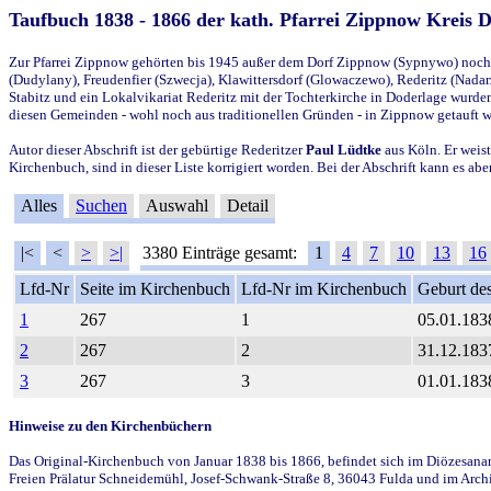
Taufbuch 1838 - 1866 der kath. Pfarrei Zippnow Kreis 
Zur Pfarrei Zippnow gehörten bis 1945 außer dem Dorf Zippnow (Sypnywo) noch d
(Dudylany), Freudenfier (Szwecja), Klawittersdorf (Glowaczewo), Rederitz (Nadarz
Stabitz und ein Lokalvikariat Rederitz mit der Tochterkirche in Doderlage wurd
diesen Gemeinden - wohl noch aus traditionellen Gründen - in Zippnow getauft 
Autor dieser Abschrift ist der gebürtige Rederitzer
Paul Lüdtke
aus Köln. Er weist
Kirchenbuch, sind in dieser Liste korrigiert worden. Bei der Abschrift kann es 
Alles
Suchen
Auswahl
Detail
|<
<
>
>|
3380 Einträge gesamt:
1
4
7
10
13
16
Lfd-Nr
Seite im Kirchenbuch
Lfd-Nr im Kirchenbuch
Geburt des
1
267
1
05.01.183
2
267
2
31.12.183
3
267
3
01.01.183
Hinweise zu den Kirchenbüchern
Das Original-Kirchenbuch von Januar 1838 bis 1866, befindet sich im Diözesanarch
Freien Prälatur Schneidemühl, Josef-Schwank-Straße 8, 36043 Fulda und im Archi