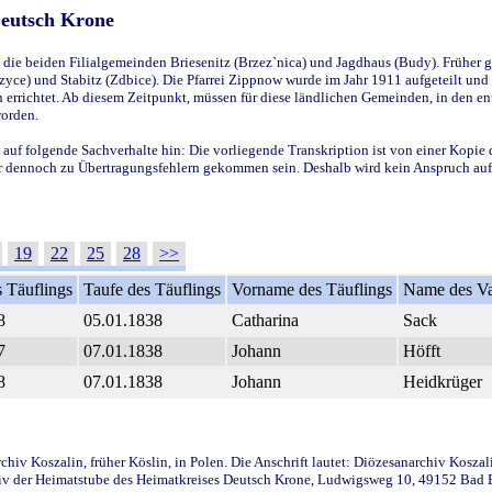
Deutsch Krone
ie beiden Filialgemeinden Briesenitz (Brzez`nica) und Jagdhaus (Budy). Früher g
yce) und Stabitz (Zdbice). Die Pfarrei Zippnow wurde im Jahr 1911 aufgeteilt und e
en errichtet. Ab diesem Zeitpunkt, müssen für diese ländlichen Gemeinden, in den
worden.
 auf folgende Sachverhalte hin: Die vorliegende Transkription ist von einer Kopie 
aber dennoch zu Übertragungsfehlern gekommen sein. Deshalb wird kein Anspruch auf 
19
22
25
28
>>
 Täuflings
Taufe des Täuflings
Vorname des Täuflings
Name des Va
8
05.01.1838
Catharina
Sack
7
07.01.1838
Johann
Höfft
8
07.01.1838
Johann
Heidkrüger
iv Koszalin, früher Köslin, in Polen. Die Anschrift lautet: Diözesanarchiv Koszal
v der Heimatstube des Heimatkreises Deutsch Krone, Ludwigsweg 10, 49152 Bad Ess