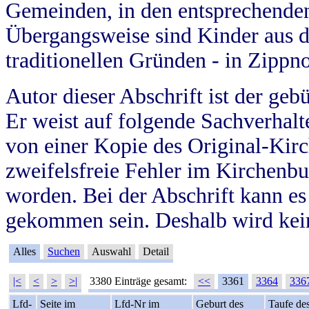
Gemeinden, in den entsprechende
Übergangsweise sind Kinder aus 
traditionellen Gründen - in Zippn
Autor dieser Abschrift ist der geb
Er weist auf folgende Sachverhalte
von einer Kopie des Original-Kirc
zweifelsfreie Fehler im Kirchenbuc
worden. Bei der Abschrift kann e
gekommen sein. Deshalb wird kein
Alles
Suchen
Auswahl
Detail
|<
<
>
>|
3380 Einträge gesamt:
<<
3361
3364
336
Lfd-
Seite im
Lfd-Nr im
Geburt des
Taufe de