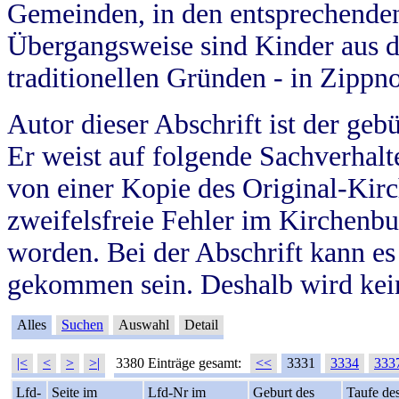
Gemeinden, in den entsprechende
Übergangsweise sind Kinder aus 
traditionellen Gründen - in Zippn
Autor dieser Abschrift ist der geb
Er weist auf folgende Sachverhalte
von einer Kopie des Original-Kirc
zweifelsfreie Fehler im Kirchenbuc
worden. Bei der Abschrift kann e
gekommen sein. Deshalb wird kein
Alles
Suchen
Auswahl
Detail
|<
<
>
>|
3380 Einträge gesamt:
<<
3331
3334
333
Lfd-
Seite im
Lfd-Nr im
Geburt des
Taufe de