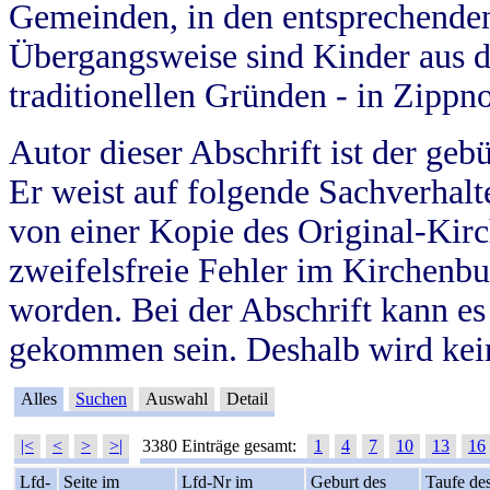
Gemeinden, in den entsprechende
Übergangsweise sind Kinder aus 
traditionellen Gründen - in Zippn
Autor dieser Abschrift ist der geb
Er weist auf folgende Sachverhalte
von einer Kopie des Original-Kirc
zweifelsfreie Fehler im Kirchenbuc
worden. Bei der Abschrift kann e
gekommen sein. Deshalb wird kein
Alles
Suchen
Auswahl
Detail
|<
<
>
>|
3380 Einträge gesamt:
1
4
7
10
13
16
Lfd-
Seite im
Lfd-Nr im
Geburt des
Taufe de