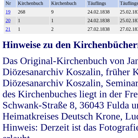
Nr
Kirchenbuch
Kirchenbuch
Täuflings
Täufling
19
268
9
24.02.1838
25.02.18
20
1
1
24.02.1838
25.02.18
21
1
2
27.02.1838
27.02.18
Hinweise zu den Kirchenbücher
Das Original-Kirchenbuch von Jan
Diözesanarchiv Koszalin, früher Kö
Diözesanarchiv Koszalin, Seminar
des Kirchenbuches liegt in der Fr
Schwank-Straße 8, 36043 Fulda u
Heimatkreises Deutsch Krone, Lu
Hinweis: Derzeit ist das Fotograf