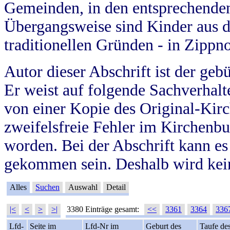
Gemeinden, in den entsprechende
Übergangsweise sind Kinder aus 
traditionellen Gründen - in Zippn
Autor dieser Abschrift ist der geb
Er weist auf folgende Sachverhalte
von einer Kopie des Original-Kirc
zweifelsfreie Fehler im Kirchenbuc
worden. Bei der Abschrift kann e
gekommen sein. Deshalb wird kein
Alles
Suchen
Auswahl
Detail
|<
<
>
>|
3380 Einträge gesamt:
<<
3361
3364
336
Lfd-
Seite im
Lfd-Nr im
Geburt des
Taufe de