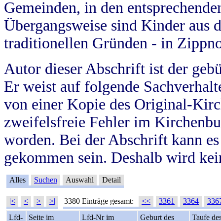
Gemeinden, in den entsprechende
Übergangsweise sind Kinder aus 
traditionellen Gründen - in Zippn
Autor dieser Abschrift ist der geb
Er weist auf folgende Sachverhalte
von einer Kopie des Original-Kirc
zweifelsfreie Fehler im Kirchenbuc
worden. Bei der Abschrift kann e
gekommen sein. Deshalb wird kein
Alles
Suchen
Auswahl
Detail
|<
<
>
>|
3380 Einträge gesamt:
<<
3361
3364
336
Lfd-
Seite im
Lfd-Nr im
Geburt des
Taufe de