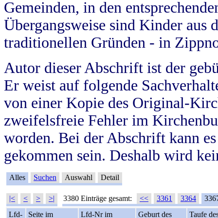
Gemeinden, in den entsprechende
Übergangsweise sind Kinder aus 
traditionellen Gründen - in Zippn
Autor dieser Abschrift ist der geb
Er weist auf folgende Sachverhalte
von einer Kopie des Original-Kirc
zweifelsfreie Fehler im Kirchenbuc
worden. Bei der Abschrift kann e
gekommen sein. Deshalb wird kein
Alles
Suchen
Auswahl
Detail
|<
<
>
>|
3380 Einträge gesamt:
<<
3361
3364
336
Lfd-
Seite im
Lfd-Nr im
Geburt des
Taufe de