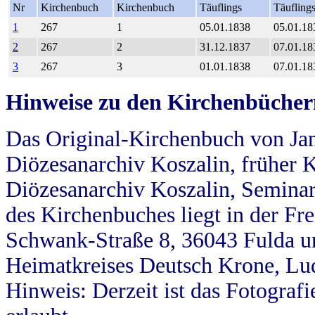
Nr
Kirchenbuch
Kirchenbuch
Täuflings
Täufling
1
267
1
05.01.1838
05.01.18
2
267
2
31.12.1837
07.01.18
3
267
3
01.01.1838
07.01.18
Hinweise zu den Kirchenbücher
Das Original-Kirchenbuch von Jan
Diözesanarchiv Koszalin, früher Kö
Diözesanarchiv Koszalin, Seminar
des Kirchenbuches liegt in der Fr
Schwank-Straße 8, 36043 Fulda u
Heimatkreises Deutsch Krone, Lu
Hinweis: Derzeit ist das Fotograf