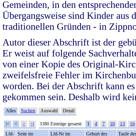
Gemeinden, in den entsprechende
Übergangsweise sind Kinder aus 
traditionellen Gründen - in Zippn
Autor dieser Abschrift ist der geb
Er weist auf folgende Sachverhalte
von einer Kopie des Original-Kirc
zweifelsfreie Fehler im Kirchenbuc
worden. Bei der Abschrift kann e
gekommen sein. Deshalb wird kein
Alles
Suchen
Auswahl
Detail
|<
<
>
>|
3380 Einträge gesamt:
1
4
7
10
13
16
Lfd-
Seite im
Lfd-Nr im
Geburt des
Taufe de