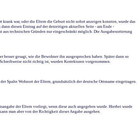
krank war, oder die Eltern die Geburt nicht sofort anzeigen konnten, wurde das
ann diesen Eintrag auf der derzeitigen aktuellen Seite - am Ende -
st aus technischen Gründen nur eingeschränkt möglich. Die Ausgabesortierung
r besser gesagt, wie die Bewohner ihn ausgesprochen haben. Später dann so
e Schreibweise nicht richtig ist, wurden Korrekturen vorgenommen.
r Spalte Wohnort der Eltern, grundsätzlich der deutsche Ortsname eingetragen.
rtsangabe der Eltern vorliegt, wenn diese auch angegeben wurde. Hierbei wurde
d kann man aber von der Richtigkeit dieser Angabe ausgehen.