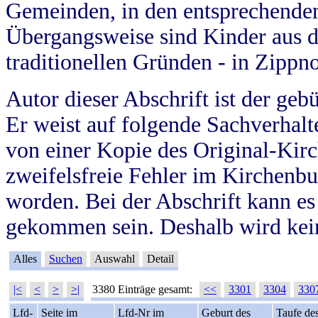
Gemeinden, in den entsprechende
Übergangsweise sind Kinder aus 
traditionellen Gründen - in Zippn
Autor dieser Abschrift ist der geb
Er weist auf folgende Sachverhalte
von einer Kopie des Original-Kirc
zweifelsfreie Fehler im Kirchenbuc
worden. Bei der Abschrift kann e
gekommen sein. Deshalb wird kein
Alles
Suchen
Auswahl
Detail
|<
<
>
>|
3380 Einträge gesamt:
<<
3301
3304
330
Lfd-
Seite im
Lfd-Nr im
Geburt des
Taufe de