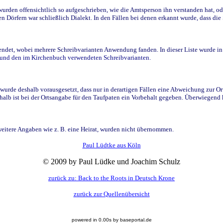
den offensichtlich so aufgeschrieben, wie die Amtsperson ihn verstanden hat, ode
n Dörfern war schließlich Dialekt. In den Fällen bei denen erkannt wurde, dass di
t, wobei mehrere Schreibvarianten Anwendung fanden. In dieser Liste wurde in de
n und den im Kirchenbuch verwendeten Schreibvarianten.
wurde deshalb vorausgesetzt, dass nur in derartigen Fällen eine Abweichung zur O
eshalb ist bei der Ortsangabe für den Taufpaten ein Vorbehalt gegeben. Überwiegen
weitere Angaben wie z. B. eine Heirat, wurden nicht übernommen.
Paul Lüdtke aus Köln
© 2009 by Paul Lüdke und Joachim Schulz
zurück zu: Back to the Roots in Deutsch Krone
zurück zur Quellenübersicht
powered in 0.00s by baseportal.de