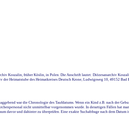
iv Koszalin, früher Köslin, in Polen. Die Anschrift lautet: Diözesanarchiv Koszal
v der Heimatstube des Heimatkreises Deutsch Krone, Ludwigsweg 10, 49152 Bad Ess
ggebend war die Chronologie des Taufdatums. Wenn ein Kind z.B. nach der Geburt 
rchenpersonal nicht unmittelbar vorgenommen wurde. In derartigen Fällen hat man d
raum davor und dahinter zu überprüfen. Eine exakte Suchabfrage nach dem Datum i