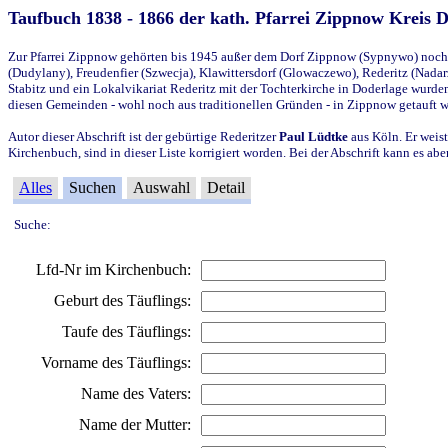
Taufbuch 1838 - 1866 der kath. Pfarrei Zippnow Kreis 
Zur Pfarrei Zippnow gehörten bis 1945 außer dem Dorf Zippnow (Sypnywo) noch d
(Dudylany), Freudenfier (Szwecja), Klawittersdorf (Glowaczewo), Rederitz (Nadarz
Stabitz und ein Lokalvikariat Rederitz mit der Tochterkirche in Doderlage wurd
diesen Gemeinden - wohl noch aus traditionellen Gründen - in Zippnow getauft 
Autor dieser Abschrift ist der gebürtige Rederitzer
Paul Lüdtke
aus Köln. Er weist
Kirchenbuch, sind in dieser Liste korrigiert worden. Bei der Abschrift kann es 
Alles
Suchen
Auswahl
Detail
Suche:
Lfd-Nr im Kirchenbuch:
Geburt des Täuflings:
Taufe des Täuflings:
Vorname des Täuflings:
Name des Vaters:
Name der Mutter: