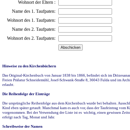
Wohnort der Eltern :
Name des 1. Taufpaten:
Wohnort des 1. Taufpaten:
Name des 2. Taufpaten:
Wohnort des 2. Taufpaten:
Hinweise zu den Kirchenbüchern
Das Original-Kirchenbuch von Januar 1838 bis 1866, befindet sich im Diözesanarch
Freien Prälatur Schneidemühl, Josef-Schwank-Straße 8, 36043 Fulda und im Archi
erlaubt.
Die Reihenfolge der Einträge
Die ursprüngliche Reihenfolge aus dem Kirchenbuch wurde bei behalten. Ausschla
Kind eben später getauft. Manchmal kam es auch vor, dass der Taufeintrag vom Ki
vorgenommen. Bei der Verwendung der Liste ist es wichtig, einen gewissen Zeit
erfolgt nach Tag, Monat und Jahr.
Schreibweise der Namen