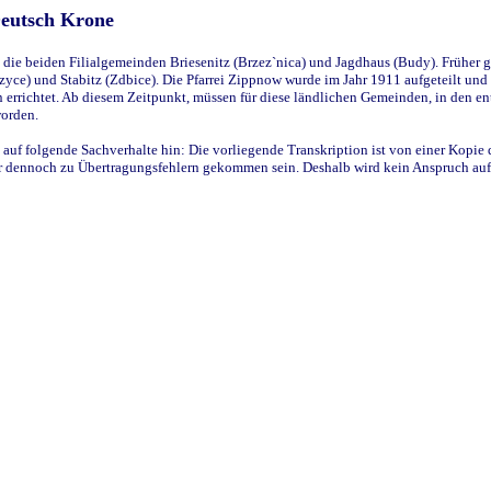
Deutsch Krone
ie beiden Filialgemeinden Briesenitz (Brzez`nica) und Jagdhaus (Budy). Früher g
yce) und Stabitz (Zdbice). Die Pfarrei Zippnow wurde im Jahr 1911 aufgeteilt und e
en errichtet. Ab diesem Zeitpunkt, müssen für diese ländlichen Gemeinden, in den
worden.
 auf folgende Sachverhalte hin: Die vorliegende Transkription ist von einer Kopie 
aber dennoch zu Übertragungsfehlern gekommen sein. Deshalb wird kein Anspruch auf 