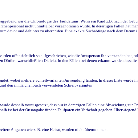
ggebend war die Chronologie des Taufdatums. Wenn ein Kind z.B. nach der Geburt 
rchenpersonal nicht unmittelbar vorgenommen wurde. In derartigen Fällen hat man d
raum davor und dahinter zu überprüfen. Eine exakte Suchabfrage nach dem Datum i
den offensichtlich so aufgeschrieben, wie die Amtsperson ihn verstanden hat, ode
n Dörfern war schließlich Dialekt. In den Fällen bei denen erkannt wurde, dass di
t, wobei mehrere Schreibvarianten Anwendung fanden. In dieser Liste wurde in de
n und den im Kirchenbuch verwendeten Schreibvarianten.
wurde deshalb vorausgesetzt, dass nur in derartigen Fällen eine Abweichung zur O
eshalb ist bei der Ortsangabe für den Taufpaten ein Vorbehalt gegeben. Überwiegen
weitere Angaben wie z. B. eine Heirat, wurden nicht übernommen.