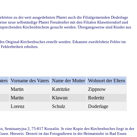
ehörten zu der weit ausgedehnten Pfarrei auch die Filialgemeinden Doderlage
ine neue selbständige Pfarrei Freudenfier mit den Filialen Klawittersdorf und
 entsprechenden Kirchenbüchern gesucht werden. Übergangsweise sind Kinder aus
des Original-Kirchenbuches erstellt worden. Erkannte zweifelsfreie Fehler im
Fehlerfreiheit erhoben.
ters
Vorname des Vaters
Name der Mutter
Wohnort der Eltern
Martin
Katritzke
Zippnow
Martin
Klawun
Rederitz
Lorenz
Schulz
Doderlage
in, Seminarryjna 2, 75-817 Koszalin. Je eine Kopie des Kirchenbuches liegt in der
en. Hinweis: Derzeit ist das Fotografieren in der Heimatstube in Bad Essen