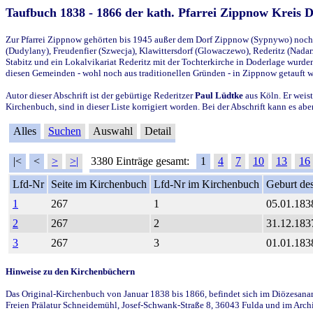
Taufbuch 1838 - 1866 der kath. Pfarrei Zippnow Kreis 
Zur Pfarrei Zippnow gehörten bis 1945 außer dem Dorf Zippnow (Sypnywo) noch d
(Dudylany), Freudenfier (Szwecja), Klawittersdorf (Glowaczewo), Rederitz (Nadarz
Stabitz und ein Lokalvikariat Rederitz mit der Tochterkirche in Doderlage wurd
diesen Gemeinden - wohl noch aus traditionellen Gründen - in Zippnow getauft 
Autor dieser Abschrift ist der gebürtige Rederitzer
Paul Lüdtke
aus Köln. Er weist
Kirchenbuch, sind in dieser Liste korrigiert worden. Bei der Abschrift kann es 
Alles
Suchen
Auswahl
Detail
|<
<
>
>|
3380 Einträge gesamt:
1
4
7
10
13
16
Lfd-Nr
Seite im Kirchenbuch
Lfd-Nr im Kirchenbuch
Geburt des
1
267
1
05.01.183
2
267
2
31.12.183
3
267
3
01.01.183
Hinweise zu den Kirchenbüchern
Das Original-Kirchenbuch von Januar 1838 bis 1866, befindet sich im Diözesanarch
Freien Prälatur Schneidemühl, Josef-Schwank-Straße 8, 36043 Fulda und im Archi