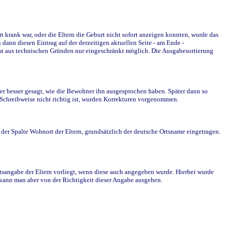
krank war, oder die Eltern die Geburt nicht sofort anzeigen konnten, wurde das
ann diesen Eintrag auf der derzeitigen aktuellen Seite - am Ende -
st aus technischen Gründen nur eingeschränkt möglich. Die Ausgabesortierung
r besser gesagt, wie die Bewohner ihn ausgesprochen haben. Später dann so
e Schreibweise nicht richtig ist, wurden Korrekturen vorgenommen.
r Spalte Wohnort der Eltern, grundsätzlich der deutsche Ortsname eingetragen.
rtsangabe der Eltern vorliegt, wenn diese auch angegeben wurde. Hierbei wurde
d kann man aber von der Richtigkeit dieser Angabe ausgehen.