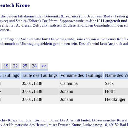
Deutsch Krone
ie beiden Filialgemeinden Briesenitz (Brzez`nica) und Jagdhaus (Budy). Früher g
yce) und Stabitz (Zdbice). Die Pfarrei Zippnow wurde im Jahr 1911 aufgeteilt und e
en errichtet. Ab diesem Zeitpunkt, müssen für diese ländlichen Gemeinden, in den
worden.
 auf folgende Sachverhalte hin: Die vorliegende Transkription ist von einer Kopie 
aber dennoch zu Übertragungsfehlern gekommen sein. Deshalb wird kein Anspruch auf 
19
22
25
28
>>
 Täuflings
Taufe des Täuflings
Vorname des Täuflings
Name des Va
8
05.01.1838
Catharina
Sack
7
07.01.1838
Johann
Höfft
8
07.01.1838
Johann
Heidkrüger
iv Koszalin, früher Köslin, in Polen. Die Anschrift lautet: Diözesanarchiv Koszal
v der Heimatstube des Heimatkreises Deutsch Krone, Ludwigsweg 10, 49152 Bad Ess